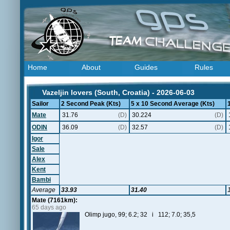
Home
About
Guides
Rules
Vazeljin lovers (South, Croatia) - 2026-06-03
Sailor
2 Second Peak (Kts)
5 x 10 Second Average (Kts)
Mate
31.76
(D)
30.224
(D)
ODIN
36.09
(D)
32.57
(D)
Igor
Sale
Alex
Kent
Bambi
Average
33.93
31.40
Mate (7161km):
65 days ago
Olimp jugo, 99; 6.2; 32 i 112; 7.0; 35,5