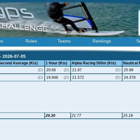
es
Rules
Teams
Rankings
S
 - 2026-07-05
 Second Average (Kts)
1 Hour (Kts)
Alpha Racing 500m (Kts)
Nautical 
(D)
20.66
(D)
21.97
(D)
25.98
(D)
19.946
(D)
21.572
(D)
24.378
20.30
21.77
25.18