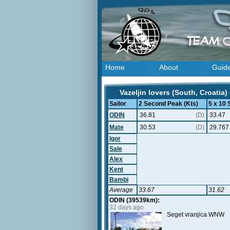
Home
About
Guid
Vazeljin lovers (South, Croatia)
Sailor
2 Second Peak (Kts)
5 x 10
ODIN
36.81
(D)
33.47
Mate
30.53
(D)
29.767
Igor
Sale
Alex
Kent
Bambi
Average
33.67
31.62
ODIN (39539km):
32 days ago
Seget vranjica WNW