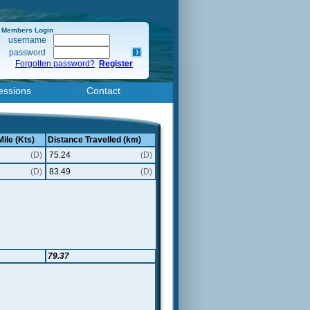
Members Login
username
password
Forgotten password?
Register
essions
Contact
Mile (Kts)
Distance Travelled (km)
(D)
75.24
(D)
(D)
83.49
(D)
79.37