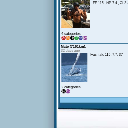
FF-115 , NP-7.4 , CL2
6 categories
Mate (7161km):
32 days ago
Ivasnjak, 115; 7.7; 37
2 categories