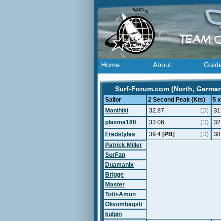
Home
About
Guid
Surf-Forum.com (North, German
Sailor
2 Second Peak (Kts)
5 
Manihiki
32.87
(D)
31
plasma180
33.06
(D)
32
Fredstyles
39.4
[PB]
(D)
38
Patrick Miller
SurFan
Duamanix
Brigge
Master
Totti-Amun
Olivombagsti
kulpin