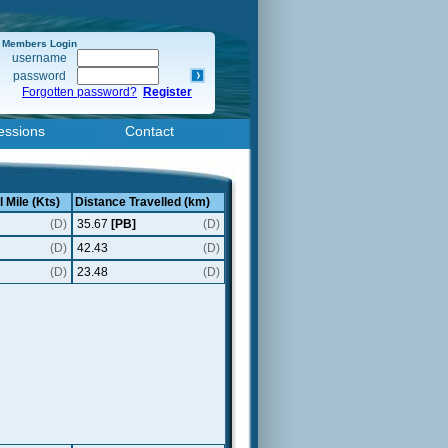
Members Login
username
password
Forgotten password?
Register
essions
Contact
 Mile (Kts)
Distance Travelled (km)
(D)
35.67
[PB]
(D)
(D)
42.43
(D)
(D)
23.48
(D)