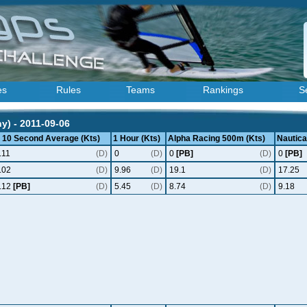
es
Rules
Teams
Rankings
S
y) - 2011-09-06
x 10 Second Average (Kts)
1 Hour (Kts)
Alpha Racing 500m (Kts)
Nautical
.11
(D)
0
(D)
0
[PB]
(D)
0
[PB]
.02
(D)
9.96
(D)
19.1
(D)
17.25
.12
[PB]
(D)
5.45
(D)
8.74
(D)
9.18