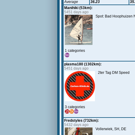
Average
36.23
35
Manihiki (53km):
5451 days ago
Spot: Bad Hoophuizen 
1 categories
plasma180 (1302km):
5451 days ago
2ter Tag DM Speed
3 categories
Fredstyles (732km):
5432 days ago
Vollerwiek, SH, DE