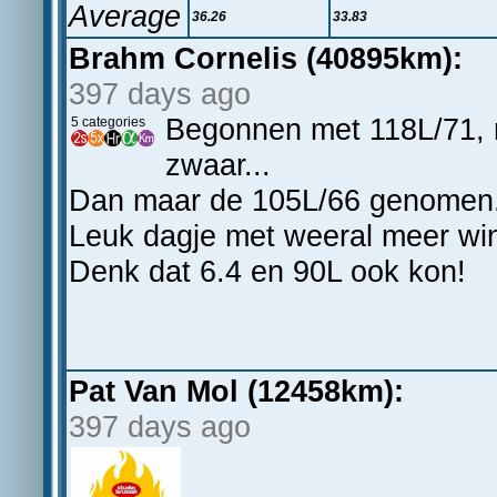
Average
36.26
33.83
Brahm Cornelis (40895km):
397 days ago
Begonnen met 118L/71, ma
5 categories
zwaar...
Dan maar de 105L/66 genomen.
Leuk dagje met weeral meer win
Denk dat 6.4 en 90L ook kon!
Pat Van Mol (12458km):
397 days ago