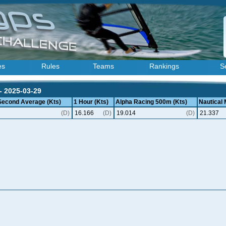
es
Rules
Teams
Rankings
S
 - 2025-03-29
 Second Average (Kts)
1 Hour (Kts)
Alpha Racing 500m (Kts)
Nautical 
(D)
16.166
(D)
19.014
(D)
21.337