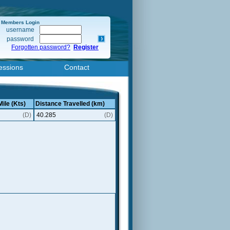
Members Login
username
password
Forgotten password?
Register
essions
Contact
Mile (Kts)
Distance Travelled (km)
(D)
40.285
(D)