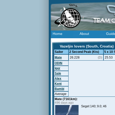
Home
About
Guid
Vazeljin lovers (South, Croatia)
Sailor
2 Second Peak (Kts)
5 x 10
Mate
26.228
(D)
25.53
ODIN
Igor
Sale
Alex
Kent
Bambi
Average
Mate (7161km):
496 days ago
Seget 140; 9.0; 46