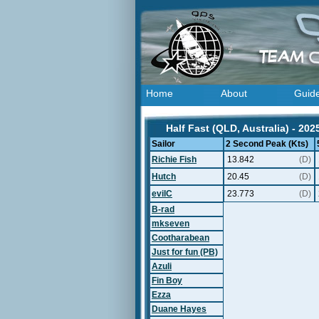
Home
About
Guid
Half Fast (QLD, Australia) - 202
Sailor
2 Second Peak (Kts)
Richie Fish
13.842
(D)
Hutch
20.45
(D)
evilC
23.773
(D)
B-rad
mkseven
Cootharabean
Just for fun (PB)
Azuli
Fin Boy
Ezza
Duane Hayes