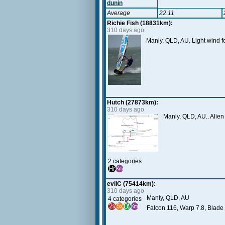
dunin
Average
22.11
Richie Fish (18831km):
310 days ago
Manly, QLD, AU. Light wind fo
Hutch (27873km):
310 days ago
Manly, QLD, AU.. Alien
2 categories
evilC (75414km):
310 days ago
Manly, QLD, AU
4 categories
Falcon 116, Warp 7.8, Blade