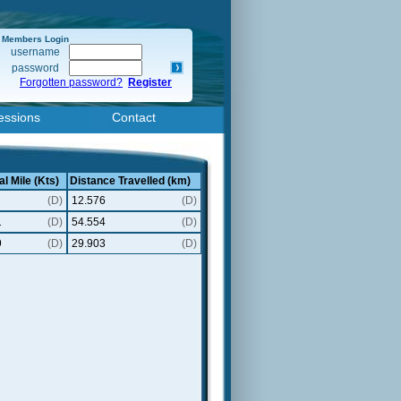
Members Login
username
password
Forgotten password?
Register
essions
Contact
al Mile (Kts)
Distance Travelled (km)
(D)
12.576
(D)
1
(D)
54.554
(D)
9
(D)
29.903
(D)