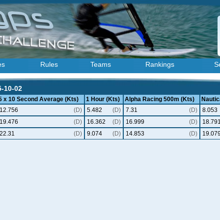
es
Rules
Teams
Rankings
S
5-10-02
5 x 10 Second Average (Kts)
1 Hour (Kts)
Alpha Racing 500m (Kts)
Nautic
12.756
(D)
5.482
(D)
7.31
(D)
8.053
19.476
(D)
16.362
(D)
16.999
(D)
18.79
22.31
(D)
9.074
(D)
14.853
(D)
19.07