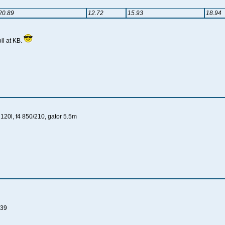
20.89
12.72
15.93
18.94
il at KB.
 120l, f4 850/210, gator 5.5m
 39