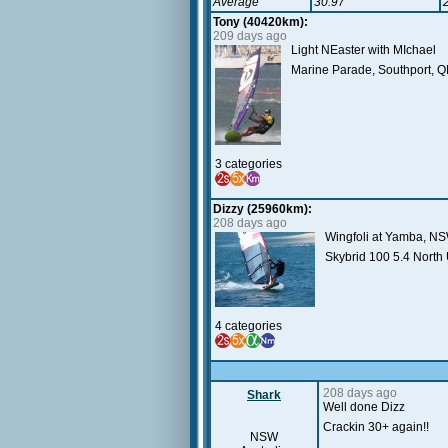
Average
30.97
Tony (40420km):
209 days ago
Light NEaster with MIchael
Marine Parade, Southport, 
3 categories
Dizzy (25960km):
208 days ago
Wingfoli at Yamba, N
Skybrid 100 5.4 North U
4 categories
208 days ago
Shark
Well done Dizz
Crackin 30+ again!!
NSW