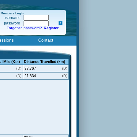
Members Login
username
password
Forgotten password?
Register
essions
Contact
l Mile (Kts)
Distance Travelled (km)
6
(D)
37.767
(D)
(D)
21.834
(D)