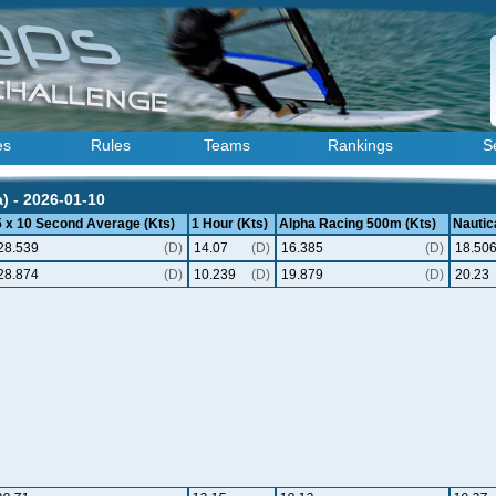
es
Rules
Teams
Rankings
S
) - 2026-01-10
5 x 10 Second Average (Kts)
1 Hour (Kts)
Alpha Racing 500m (Kts)
Nautica
28.539
(D)
14.07
(D)
16.385
(D)
18.50
28.874
(D)
10.239
(D)
19.879
(D)
20.23