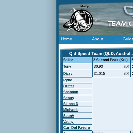
Home
About
Guid
Qld Speed Team (QLD, Australia
Sailor
2 Second Peak (Kts)
Tony
30.93
(D)
Dizzy
31.015
(D)
Ryno
Drifter
Shannon
Scotty
Sienna D
Michaelb
SeanV
Vachy
Carl Del-Favero