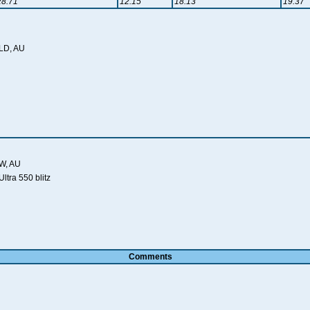
28.71
12.15
18.13
19.37
QLD, AU
SW, AU
ltra 550 blitz
Comments