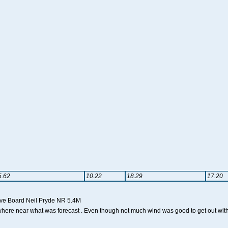
5.62
10.22
18.29
17.20
e Board Neil Pryde NR 5.4M
ere near what was forecast . Even though not much wind was good to get out with a