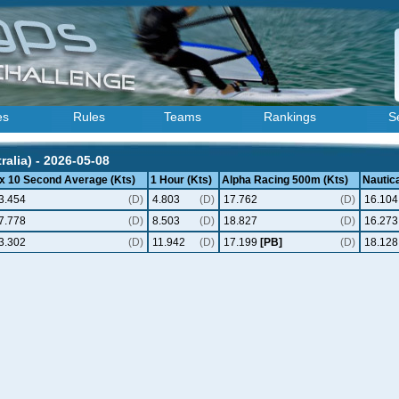
es
Rules
Teams
Rankings
S
ralia) - 2026-05-08
 x 10 Second Average (Kts)
1 Hour (Kts)
Alpha Racing 500m (Kts)
Nautica
3.454
(D)
4.803
(D)
17.762
(D)
16.104
7.778
(D)
8.503
(D)
18.827
(D)
16.273
3.302
(D)
11.942
(D)
17.199
[PB]
(D)
18.128