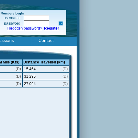
Members Login
username
password
Forgotten password?
Register
essions
Contact
l Mile (Kts)
Distance Travelled (km)
(D)
15.464
(D)
(D)
31.295
(D)
(D)
27.094
(D)