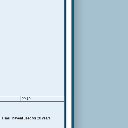
29.19
 sail I havent used for 20 years.