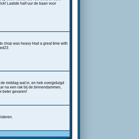
ck! Laatste half uur de baan voor
 into chop was heavy Had a great time with
eed23
 de middag wat in, en heb overgetuigd
aar na een rak bij de binnendammen,
i beter gevaren!
isteren.