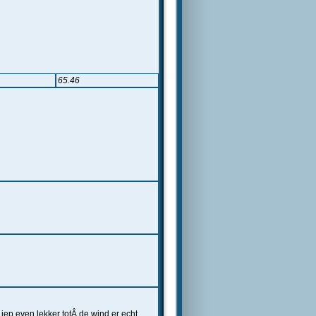
65.46
iep even lekker totÂ de wind er echt