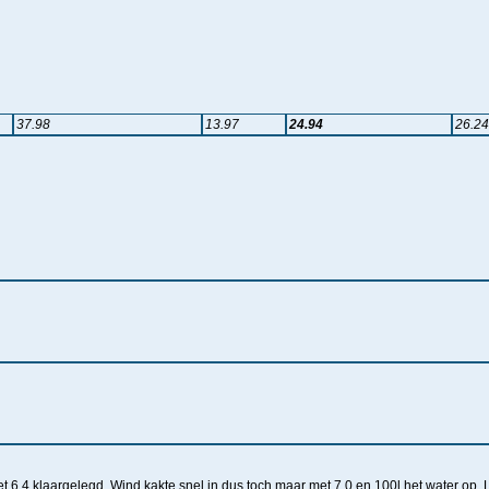
37.98
13.97
24.94
26.24
.4 klaargelegd. Wind kakte snel in dus toch maar met 7.0 en 100l het water op. L