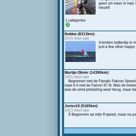
geen zin meer in had. 
mezelf.
1 categories
Noldus (8313km):
1631 days ago
A broken battentip in m
just a few other happ
Martijn Olivier (14390km):
1631 days ago
Begonnen met de Fanatic Fakcon Speed en
naar 6.4 met de Falcon 97 ltr. Was de be
was de wind plotseling weer terug, maar dan
Jorisv10 (5165km):
1623 days ago
Â Begonnen op mijn ff speed, maar na paa