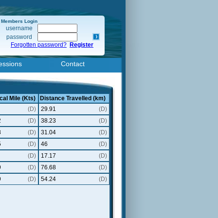
Members Login
username
password
Forgotten password?
Register
essions
Contact
cal Mile (Kts)
Distance Travelled (km)
(D)
29.91
(D)
2
(D)
38.23
(D)
8
(D)
31.04
(D)
5
(D)
46
(D)
(D)
17.17
(D)
9
(D)
76.68
(D)
9
(D)
54.24
(D)