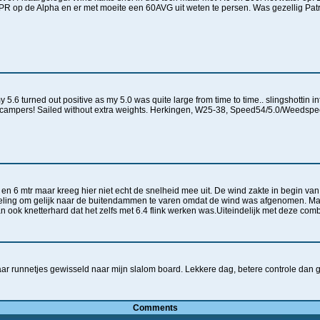
PR op de Alpha en er met moeite een 60AVG uit weten te persen. Was gezellig Patri
y 5.6 turned out positive as my 5.0 was quite large from time to time.. slingshottin
y campers! Sailed without extra weights. Herkingen, W25-38, Speed54/5.0/Weedsp
 6 mtr maar kreeg hier niet echt de snelheid mee uit. De wind zakte in begin van
doeling om gelijk naar de buitendammen te varen omdat de wind was afgenomen. M
 ook knetterhard dat het zelfs met 6.4 flink werken was.Uiteindelijk met deze comb
r runnetjes gewisseld naar mijn slalom board. Lekkere dag, betere controle dan g
Comments