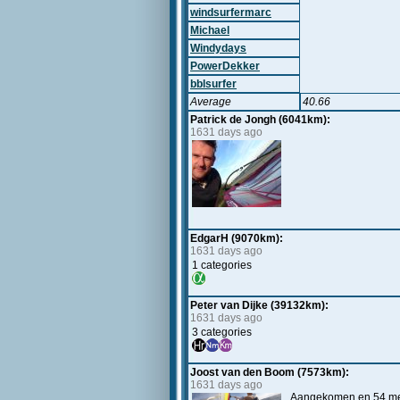
windsurfermarc
Michael
Windydays
PowerDekker
bblsurfer
Average
40.66
Patrick de Jongh (6041km):
1631 days ago
EdgarH (9070km):
1631 days ago
1 categories
Peter van Dijke (39132km):
1631 days ago
3 categories
Joost van den Boom (7573km):
1631 days ago
Aangekomen en 54 met 6