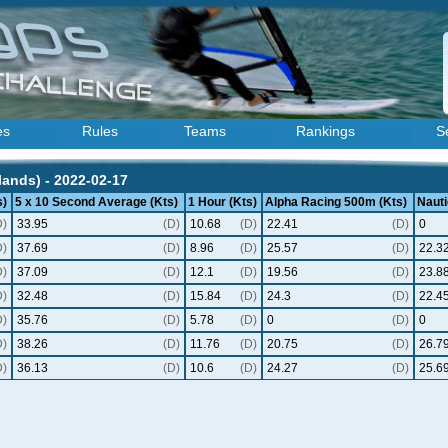
es
Rules
Teams
Rankings
S
ands) - 2022-02-17
s)
5 x 10 Second Average (Kts)
1 Hour (Kts)
Alpha Racing 500m (Kts)
Nauti
D)
33.95
(D)
10.68
(D)
22.41
(D)
0
D)
37.69
(D)
8.96
(D)
25.57
(D)
22.3
D)
37.09
(D)
12.1
(D)
19.56
(D)
23.8
D)
32.48
(D)
15.84
(D)
24.3
(D)
22.4
D)
35.76
(D)
5.78
(D)
0
(D)
0
D)
38.26
(D)
11.76
(D)
20.75
(D)
26.7
D)
36.13
(D)
10.6
(D)
24.27
(D)
25.6