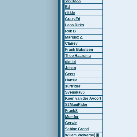
Veerboot
Ed
rikkie
CrazyEd
Leon Dirks
Rob B
Mariusz Z.
Clairey
Frank Baksteen
Theo Haarsma
dimitri
Johan
Geert
Hansie
surfrider
Svenska85
Koen van der Avoort
S2MauiRider
FrankS
Momfer
Gerwin
Sabine Grond
Willem Wolvers🤙🏽