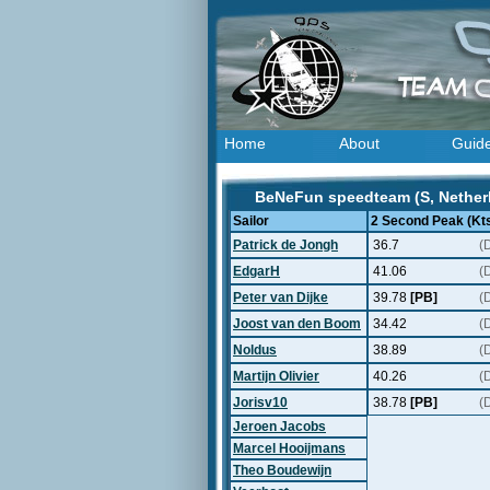
Home
About
Guid
BeNeFun speedteam (S, Netherl
Sailor
2 Second Peak (Kt
Patrick de Jongh
36.7
(
EdgarH
41.06
(
Peter van Dijke
39.78
[PB]
(
Joost van den Boom
34.42
(
Noldus
38.89
(
Martijn Olivier
40.26
(
Jorisv10
38.78
[PB]
(
Jeroen Jacobs
Marcel Hooijmans
Theo Boudewijn