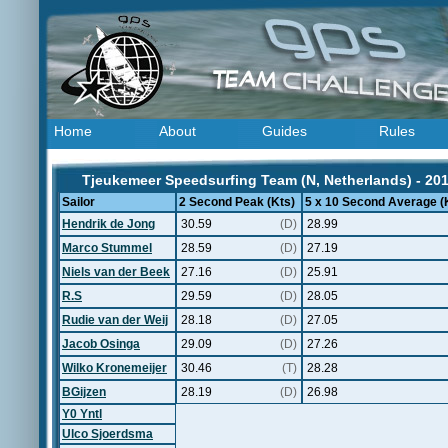
Home
About
Guides
Rules
Tjeukemeer Speedsurfing Team (N, Netherlands) - 20
Sailor
2 Second Peak (Kts)
5 x 10 Second Average (
Hendrik de Jong
30.59
(D)
28.99
Marco Stummel
28.59
(D)
27.19
Niels van der Beek
27.16
(D)
25.91
R.S
29.59
(D)
28.05
Rudie van der Weij
28.18
(D)
27.05
Jacob Osinga
29.09
(D)
27.26
Wilko Kronemeijer
30.46
(T)
28.28
BGijzen
28.19
(D)
26.98
Y0 Yntl
Ulco Sjoerdsma