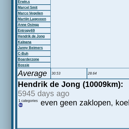
Erwin.s
Marcel Smit
Marco Vegelien
Martijn Lageveen
Anne Osinga
Entropy69
Hendrik de Jong
Kalpana
Janny Beimers
C-Buh
Boarderzone
Bossie
Average
30.53
28.64
Hendrik de Jong (10009km):
5945 days ago
even geen zaklopen, koek
1 categories