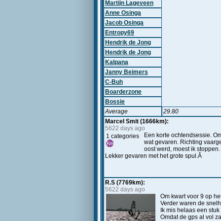
Martijn Lageveen
Anne Osinga
Jacob Osinga
Entropy69
Hendrik de Jong
Hendrik de Jong
Kalpana
Janny Beimers
C-Buh
Boarderzone
Bossie
Average
29.80
Marcel Smit (1666km):
5622 days ago
Een korte ochtendsessie. Om 
1 categories
wat gevaren. Richting vaarge
oost werd, moest ik stoppen.
Lekker gevaren met het grote spul.Â
R.S (7769km):
5622 days ago
Om kwart voor 9 op het
Verder waren de snelh
Ik mis helaas een stuk 
Omdat de gps al vol zat