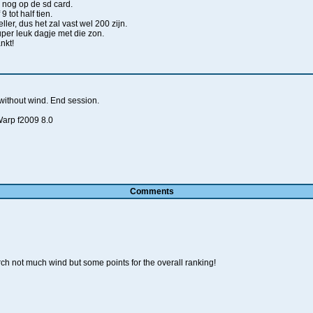
 nog op de sd card.
9 tot half tien.
er, dus het zal vast wel 200 zijn.
super leuk dagje met die zon.
nkt!
without wind. End session.
Warp f2009 8.0
Comments
ch not much wind but some points for the overall ranking!