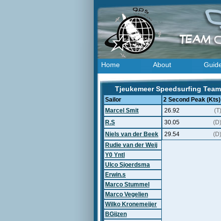
Home
About
Guid
Tjeukemeer Speedsurfing Team 
Sailor
2 Second Peak (Kts)
Marcel Smit
26.92
(T
R.S
30.05
(D
Niels van der Beek
29.54
(D
Rudie van der Weij
Y0 Yntl
Ulco Sjoerdsma
Erwin.s
Marco Stummel
Marco Vegelien
Wilko Kronemeijer
BGijzen