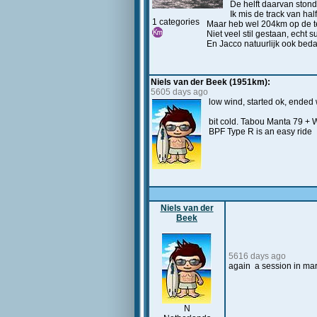
De helft daarvan stond
Ik mis de track van half 
1 categories
Maar heb wel 204km op de tell
Niet veel stil gestaan, echt 
En Jacco natuurlijk ook beda
Niels van der Beek (1951km):
5605 days ago
low wind, started ok, ended 
bit cold. Tabou Manta 79 + 
BPF Type R is an easy ride
Niels van der
Beek
5616 days ago
again a session in mar
N