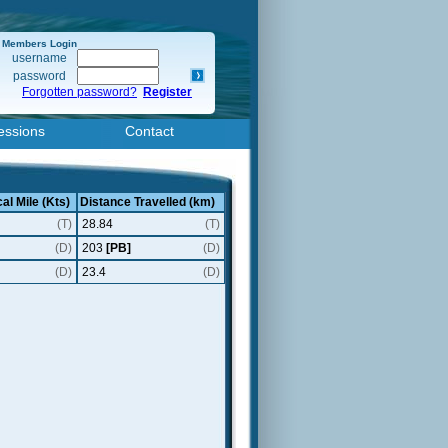
Members Login
username
password
Forgotten password?
Register
essions
Contact
al Mile (Kts)
Distance Travelled (km)
(T)
28.84
(T)
(D)
203
[PB]
(D)
(D)
23.4
(D)