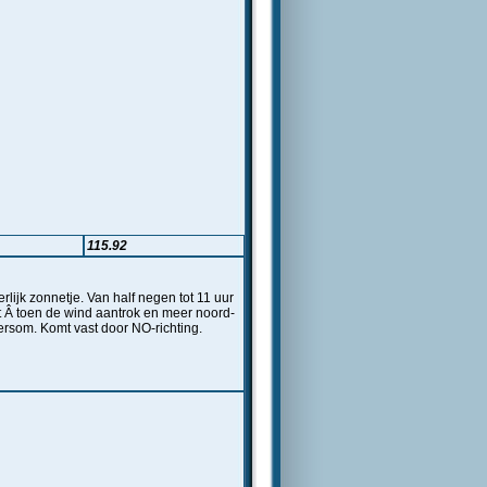
115.92
lijk zonnetje. Van half negen tot 11 uur
nt Â toen de wind aantrok en meer noord-
ersom. Komt vast door NO-richting.