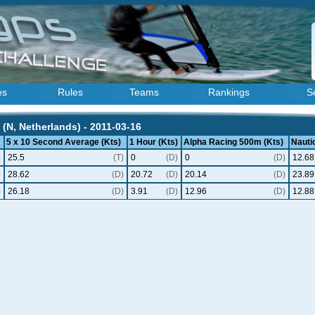
es
Rules
Teams
Rankings
S
(N, Netherlands) - 2011-03-16
5 x 10 Second Average (Kts)
1 Hour (Kts)
Alpha Racing 500m (Kts)
Nautic
)
25.5
(T)
0
(D)
0
(D)
12.68
)
28.62
(D)
20.72
(D)
20.14
(D)
23.89
)
26.18
(D)
3.91
(D)
12.96
(D)
12.88