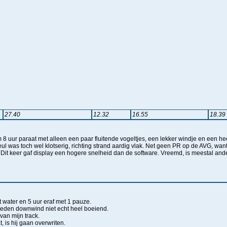
27.40
12.32
16.55
18.39
8 uur paraat met alleen een paar fluitende vogeltjes, een lekker windje en een heer
ul was toch wel klotserig, richting strand aardig vlak. Net geen PR op de AVG, wa
 Dit keer gaf display een hogere snelheid dan de software. Vreemd, is meestal and
 water en 5 uur eraf met 1 pauze.
eden downwind niet echt heel boeiend.
van mijn track.
, is hij gaan overwriten.