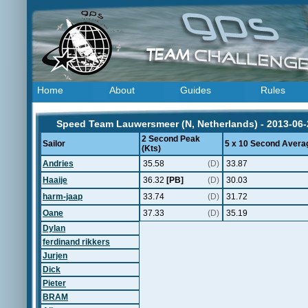
Home
About
Guides
Rules
Speed Team Lauwersmeer (N, Netherlands) - 2013-06-
2 Second Peak
Sailor
5 x 10 Second Averag
(Kts)
Andries
35.58
(D)
33.87
Haaije
36.32
[PB]
(D)
30.03
harm-jaap
33.74
(D)
31.72
Oane
37.33
(D)
35.19
Dylan
ferdinand rikkers
Jurjen
Dick
Pieter
BRAM