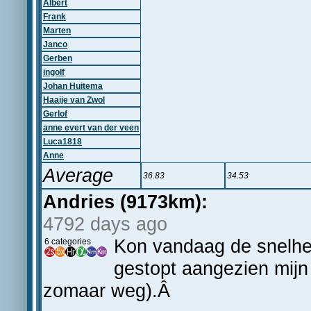
Albert
Frank
Marten
Janco
Gerben
ingolf
Johan Huitema
Haaije van Zwol
Gerlof
anne evert van der veen
Luca1818
Anne
Average
36.83
34.53
Andries (9173km):
4792 days ago
Kon vandaag de snelheid
6 categories
gestopt aangezien mijn
zomaar weg).Â