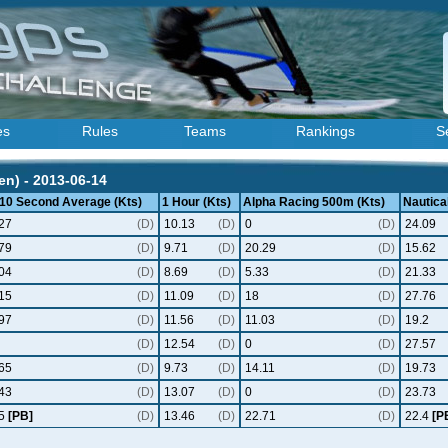
es
Rules
Teams
Rankings
S
n) - 2013-06-14
 10 Second Average (Kts)
1 Hour (Kts)
Alpha Racing 500m (Kts)
Nautical
27
(D)
10.13
(D)
0
(D)
24.09
79
(D)
9.71
(D)
20.29
(D)
15.62
04
(D)
8.69
(D)
5.33
(D)
21.33
15
(D)
11.09
(D)
18
(D)
27.76
97
(D)
11.56
(D)
11.03
(D)
19.2
(D)
12.54
(D)
0
(D)
27.57
65
(D)
9.73
(D)
14.11
(D)
19.73
43
(D)
13.07
(D)
0
(D)
23.73
.5
[PB]
(D)
13.46
(D)
22.71
(D)
22.4
[P