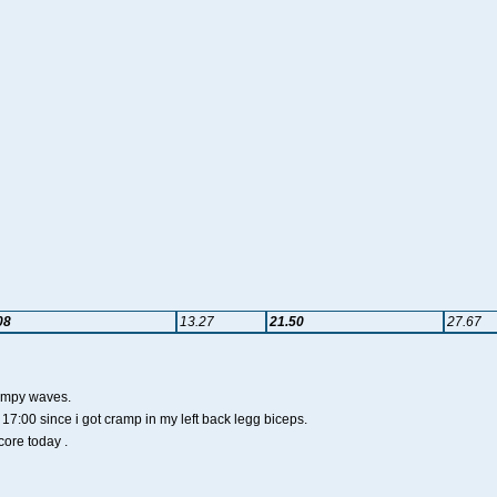
08
13.27
21.50
27.67
umpy waves.
 17:00 since i got cramp in my left back legg biceps.
core today .