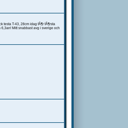
k testa T-43, 28cm idag fÃ¶r fÃ¶rsta
6,3an! Mitt snabbast avg i sverige och