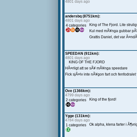
4801 days ago
andersbq (8751km):
4801 days ago
King of The Fjord. Lite strul
4 categories
Kul med mÃ¥nga gubbar pÃ¥ v
Grattis Daniel, det var Ã¤ndÃ¥
SPEEDAN (911km):
4801 days ago
KING OF THE FJORD
HÃ¤rligt att se sÃ¥ mÃ¥nga speedare
Fick sjÃ¤lv inte nÃ¥gon fart och fenfodrale
Ove (1366km):
4799 days ago
King of the fjord!
2 categories
Ygge (131km):
4784 days ago
Ok alpha, klena farter i Ã¶vri
1 categories