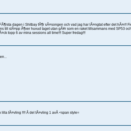
FÃ¶rsta dagen i Shitbay fÃ¶r sÃ¤songen och vad jag har lÃ¤ngtat efter det hÃ¤r!! Fic
s till slÃ¤pp Ã¶ver huvud taget utan gÃ¥r som en raket tillsammans med SP53 och 
Ã¤ck topp 6 av mina sessions all time!!! Super fredag!!!
en...
lla tÃ¤vling !!!! Â del tÃ¤vling 1 avÂ <span style=