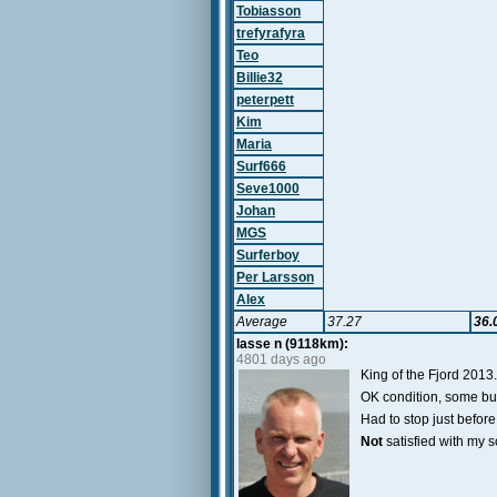
Tobiasson
trefyrafyra
Teo
Billie32
peterpett
Kim
Maria
Surf666
Seve1000
Johan
MGS
Surferboy
Per Larsson
Alex
Average
37.27
36.
lasse n (9118km):
4801 days ago
King of the Fjord 2013.
OK condition, some b
Had to stop just before
Not
satisfied with my s