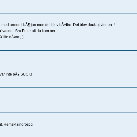
igt med armen i bÃ¶rjan men det blev bÃ¤ttre. Det blev dock ej vinden..!
attnet. Bra Peter att du kom ner.
 lite nÃ¤ra ;-)
t var inte pÃ¥ SUCK!
gt. Hemskt ringrostig