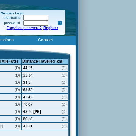
Members Login
username
password
Forgotten password?
Register
essions
Contact
 Mile (Kts)
Distance Travelled (km)
(D)
44.15
(D)
(D)
31.34
(D)
(D)
34.1
(D)
(D)
63.53
(D)
(D)
41.42
(D)
(D)
76.07
(D)
(D)
48.76
[PB]
(D)
(D)
80.18
(D)
B]
(D)
42.21
(D)