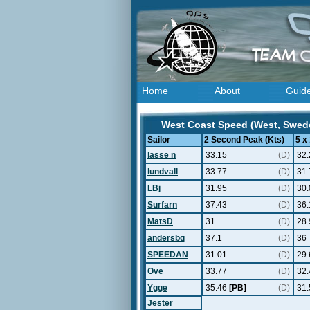
Home
About
Guid
West Coast Speed (West, Swede
Sailor
2 Second Peak (Kts)
5 x
lasse n
33.15
(D)
32.
lundvall
33.77
(D)
31.
LBj
31.95
(D)
30.
Surfarn
37.43
(D)
36.
MatsD
31
(D)
28.
andersbq
37.1
(D)
36
SPEEDAN
31.01
(D)
29.
Ove
33.77
(D)
32.
Ygge
35.46
[PB]
(D)
31
Jester