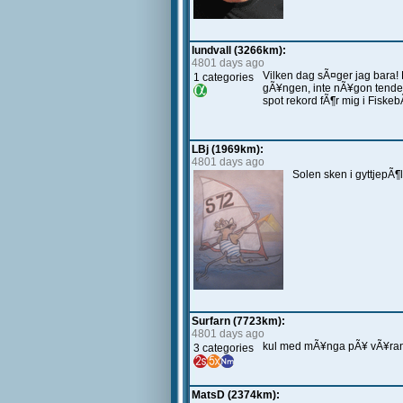
lundvall (3266km):
4801 days ago
Vilken dag sÃ¤ger jag bara! 
1 categories
gÃ¥ngen, inte nÃ¥gon tenden
spot rekord fÃ¶r mig i Fiskeb
LBj (1969km):
4801 days ago
Solen sken i gyttjepÃ¶l
Surfarn (7723km):
4801 days ago
kul med mÃ¥nga pÃ¥ vÃ¥ran li
3 categories
MatsD (2374km):