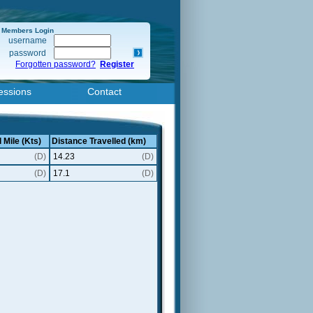
Members Login
username
password
Forgotten password?
Register
essions
Contact
 Mile (Kts)
Distance Travelled (km)
(D)
14.23
(D)
(D)
17.1
(D)