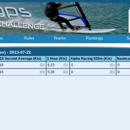
es
Rules
Teams
Rankings
S
n) - 2013-07-22
 10 Second Average (Kts)
1 Hour (Kts)
Alpha Racing 500m (Kts)
Nautical
16
(D)
6.23
(D)
0
(D)
0
16
(D)
5.36
(D)
0
(D)
0