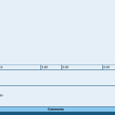
16
5.80
0.00
0.00
lt=
Comments