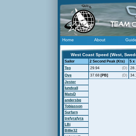
Home
About
Guid
West Coast Speed (West, Swede
Sailor
2 Second Peak (Kts)
5 x
Teo
29.94
(D)
28.
Ove
37.68
[PB]
(D)
34.
Jester
lundvall
MatsD
andersbq
Tobiasson
Surfarn
trefyrafyra
LBj
Billie32