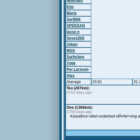
peterpett
Kim
Maria
Surf666
SPEEDAN
lasse n
Seve1000
Johan
MGS
Surferboy
Ygge
Per Larsson
Alex
Average
33.81
31.
Teo (287km):
4763 days ago
Ove (1366km):
4756 days ago
Karpathos vilket underbart stÃ¤lle!<img a