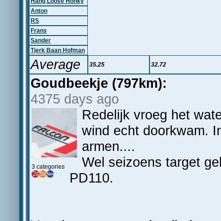
Hang Loose Honky
Anton
RS
Frans
Sander
Tjerk Baan Hofman
Average
35.25
32.72
Goudbeekje (797km):
4375 days ago
Redelijk vroeg het wate
wind echt doorkwam. In
armen....
Wel seizoens target g
3 categories
PD110.