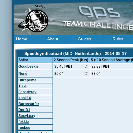
Home
About
Guides
Rules
Speedsyndicate.nl (MID, Netherlands) - 2014-08-17
Sailor
2 Second Peak (Kts)
5 x 10 Second Average (
Goudbeekje
35.45
[PB]
(D)
32.39
[PB]
René
35.04
(D)
33.04
Ultraprime
TC A
Fanaticray
konk14
Baronsurfer
Der D1
SexyLexy
fokkie
rookee