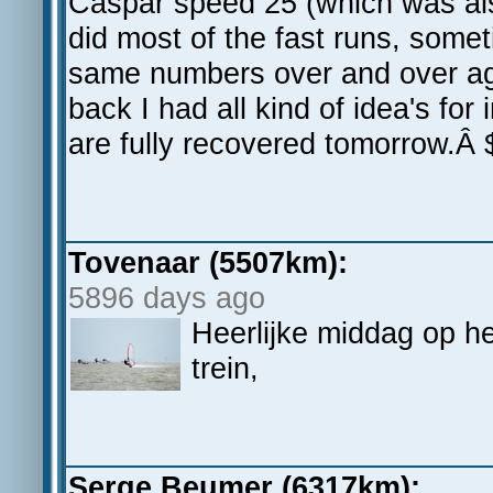
Caspar speed 25 (which was a
did most of the fast runs, somet
same numbers over and over ag
back I had all kind of idea's f
are fully recovered tomorrow.Â 
Tovenaar (5507km):
5896 days ago
Heerlijke middag op het
trein,
Serge Beumer (6317km):