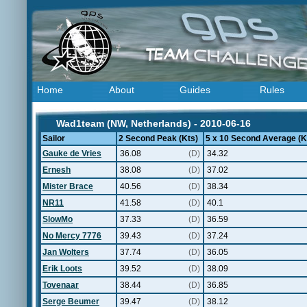
Home
About
Guides
Rules
Wad1team (NW, Netherlands) - 2010-06-16
Sailor
2 Second Peak (Kts)
5 x 10 Second Average (K
Gauke de Vries
36.08
(D)
34.32
Ernesh
38.08
(D)
37.02
Mister Brace
40.56
(D)
38.34
NR11
41.58
(D)
40.1
SlowMo
37.33
(D)
36.59
No Mercy 7776
39.43
(D)
37.24
Jan Wolters
37.74
(D)
36.05
Erik Loots
39.52
(D)
38.09
Tovenaar
38.44
(D)
36.85
Serge Beumer
39.47
(D)
38.12