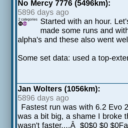
No Mercy 7776 (5496km):
5896 days ago
Started with an hour. Let'
2 categories
made some runs and with 
alpha's and these also went welll.
Some set data: used a top-exten
Jan Wolters (1056km):
5896 days ago
Fastest run was with 6.2 Evo 2
was a bit big, a shame I broke th
wasn't faster....Â $0$0 $0 $0Fas