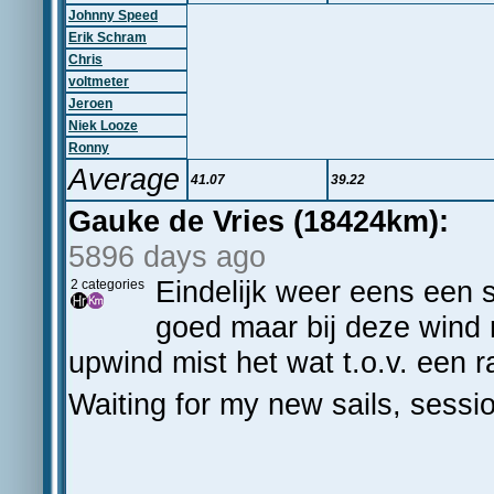
Johnny Speed
Erik Schram
Chris
voltmeter
Jeroen
Niek Looze
Ronny
Average
41.07
39.22
Gauke de Vries (18424km):
5896 days ago
Eindelijk weer eens een s
2 categories
goed maar bij deze wind 
upwind mist het wat t.o.v. een r
Waiting for my new sails, session