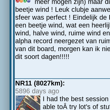
meer mogen zijn) maar di
beetje wind ! Leuk clubje aanwe
sfeer was perfect ! Eindelijk d
een beetje wind, wat een heerli
wind, halve wind, ruime wind en
alpha record neergezet van ruim
van dit board, morgen kan ik n
dit soort dagen!!!!!
NR11 (8027km):
5896 days ago
I had the best session
able toÂ try lot's of stuf