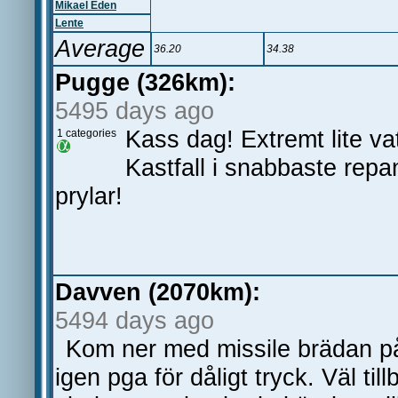
Mikael Eden
Lente
Average
36.20
34.38
Pugge (326km):
5495 days ago
Kass dag! Extremt lite va
1 categories
Kastfall i snabbaste repan
prylar!
Davven (2070km):
5494 days ago
Kom ner med missile brädan på 
igen pga för dåligt tryck. Väl ti