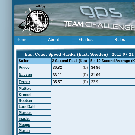
Home
About
Guides
Rules
East Coast Speed Hawks (East, Sweden) - 2011-07-21
Sailor
2 Second Peak (Kts)
5 x 10 Second Average (K
Pugge
36.82
(D)
34.86
Davven
33.11
(D)
31.66
Ferner
35.57
(D)
33.9
Mattias
Kremsl
Robban
Lars Dahl
Marcus
macke
Megge
Martin