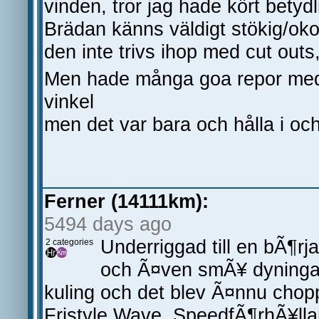
vinden, tror jag hade kört betyd
Brädan känns väldigt stökig/ok
den inte trivs ihop med cut outs
Men hade många goa repor med F
vinkel
men det var bara och hålla i oc
Ferner (14111km):
5494 days ago
Underriggad till en bÃ¶rj
2 categories
och Ã¤ven smÃ¥ dyningar 
kuling och det blev Ã¤nnu chop
Fristyle Wave. SpeedfÃ¶rhÃ¥lla