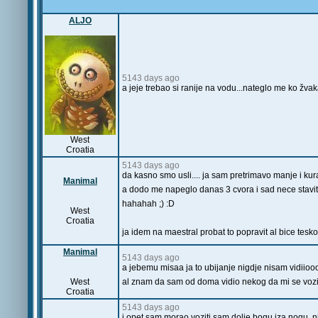
ALJO
5143 days ago
a jeje trebao si ranije na vodu...nateglo me ko žvak
West
Croatia
5143 days ago
da kasno smo usli.... ja sam pretrimavo manje i kur
Manimal
a dodo me napeglo danas 3 cvora i sad nece stavit r
hahahah ;) :D
West
Croatia
ja idem na maestral probat to popravit al bice tesk
Manimal
5143 days ago
a jebemu misaa ja to ubijanje nigdje nisam vidiiooo 
West
al znam da sam od doma vidio nekog da mi se vozi 
Croatia
5143 days ago
i opet sam morao voziti sam dolje bogu iza nogu ,nig