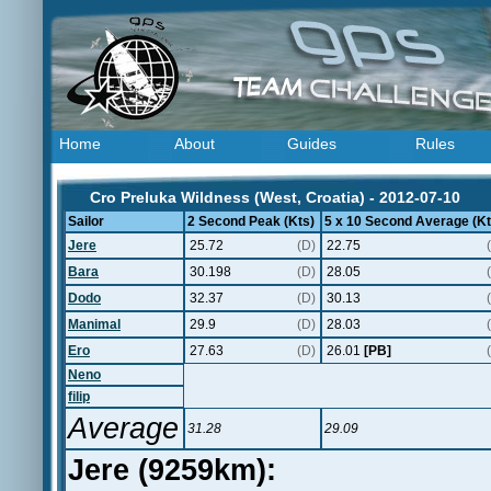
Home
About
Guides
Rules
Cro Preluka Wildness (West, Croatia) - 2012-07-10
Sailor
2 Second Peak (Kts)
5 x 10 Second Average (Kt
Jere
25.72
(D)
22.75
Bara
30.198
(D)
28.05
Dodo
32.37
(D)
30.13
Manimal
29.9
(D)
28.03
Ero
27.63
(D)
26.01
[PB]
Neno
filip
Average
31.28
29.09
Jere (9259km):