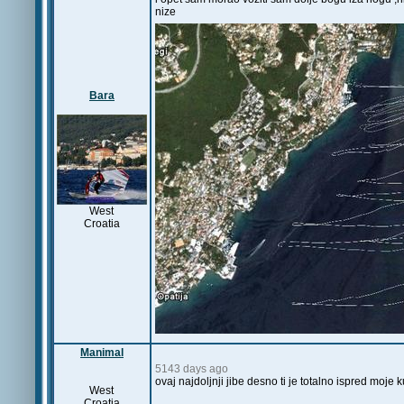
nize
Bara
West
Croatia
Manimal
5143 days ago
ovaj najdoljnji jibe desno ti je totalno ispred moje k
West
Croatia