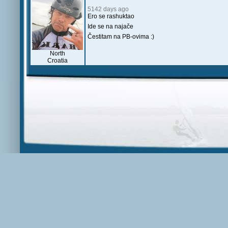
5142 days ago
Ero se rashuktao
Ide se na najače
Čestitam na PB-ovima :)
North
Croatia