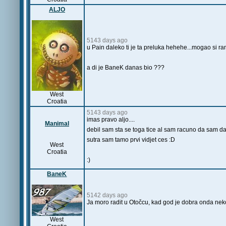
ALJO
5143 days ago
u Pain daleko ti je ta preluka hehehe...mogao si ran
a di je BaneK danas bio ???
West
Croatia
5143 days ago
imas pravo aljo....
Manimal
debil sam sta se toga tice al sam racuno da sam dan
sutra sam tamo prvi vidjet ces :D
West
Croatia
:)
BaneK
5142 days ago
Ja moro radit u Otočcu, kad god je dobra onda neko n
West