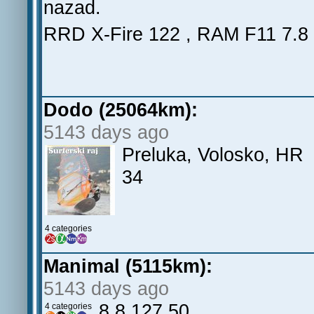
nazad.
RRD X-Fire 122 , RAM F11 7.8 ,
Dodo (25064km):
5143 days ago
Preluka, Volosk
34
4 categories
Manimal (5115km):
5143 days ago
8.8 127 50
4 categories