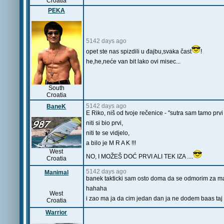
Croatia
PEKA
5142 days ago
opet ste nas spizdili u đajbu,svaka čast
!
he,he,neće van bit lako ovi misec...
South
Croatia
5142 days ago
BaneK
E Riko, niš od tvoje rečenice - "sutra sam tamo prvi 
niti si bio prvi,
niti te se vidjelo,
a bilo je M R A K !!!
West
NO, I MOŽEŠ DOĆ PRVI ALI TEK IZA ....
Croatia
5142 days ago
Manimal
banek takticki sam osto doma da se odmorim za maes
hahaha
West
i zao ma ja da cim jedan dan ja ne dodem baas taj 
Croatia
Warrior