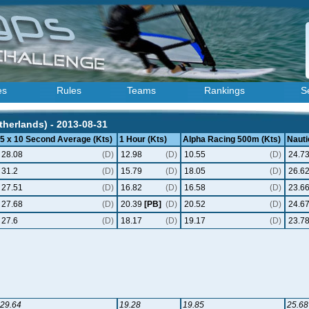
es
Rules
Teams
Rankings
S
herlands) - 2013-08-31
5 x 10 Second Average (Kts)
1 Hour (Kts)
Alpha Racing 500m (Kts)
Nauti
28.08
(D)
12.98
(D)
10.55
(D)
24.7
31.2
(D)
15.79
(D)
18.05
(D)
26.6
27.51
(D)
16.82
(D)
16.58
(D)
23.6
27.68
(D)
20.39
[PB]
(D)
20.52
(D)
24.6
27.6
(D)
18.17
(D)
19.17
(D)
23.7
29.64
19.28
19.85
25.68