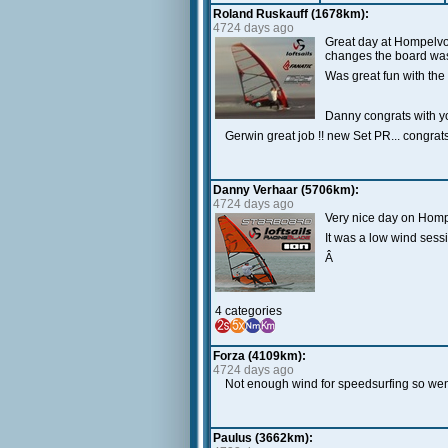
Roland Ruskauff (1678km):
4724 days ago
Great day at Hompelvoet
changes the board was 
Was great fun with th
Danny congrats with y
Gerwin great job !! new Set PR... congrats
Danny Verhaar (5706km):
4724 days ago
Very nice day on Homp
It was a low wind sess
Â
4 categories
Forza (4109km):
4724 days ago
Not enough wind for speedsurfing so wen
Paulus (3662km):