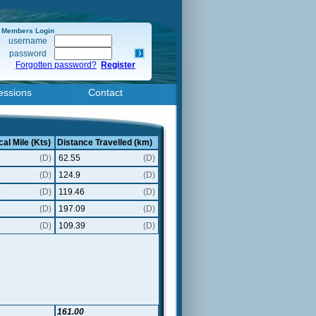
Members Login
username
password
Forgotten password?
Register
essions
Contact
cal Mile (Kts)
Distance Travelled (km)
3
(D)
62.55
(D)
2
(D)
124.9
(D)
6
(D)
119.46
(D)
7
(D)
197.09
(D)
8
(D)
109.39
(D)
161.00