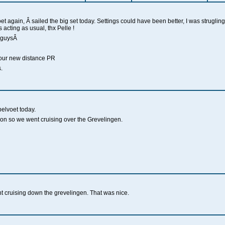
 again, Â sailed the big set today. Settings could have been better, I was strugling
acting as usual, thx Pelle !
e guysÂ
our new distance PR
.
elvoet today.
ion so we went cruising over the Grevelingen.
t cruising down the grevelingen. That was nice.