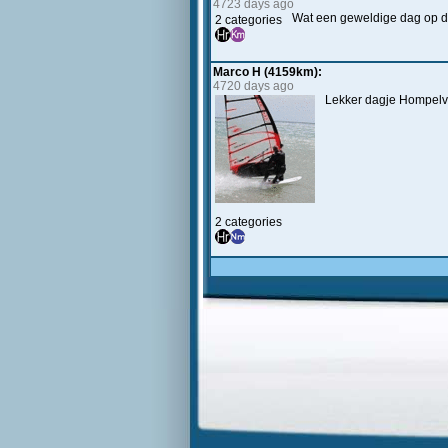
4723 days ago
Wat een geweldige dag op da
2 categories
Marco H (4159km):
4720 days ago
Lekker dagje Hompelvoe
2 categories