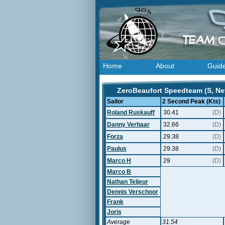
Home
About
Guid
ZeroBeaufort Speedteam (S, Net
Sailor
2 Second Peak (Kts)
Roland Ruskauff
30.41
(D)
Danny Verhaar
32.66
(D)
Forza
29.38
(D)
Paulus
29.38
(D)
Marco H
29
(D)
Marco B
Nathan Teljeur
Dennis Verschoor
Frank
Joris
Average
31.54