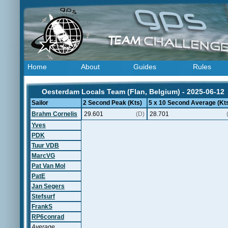
Home
About
Guides
Rules
Oesterdam Locals Team (Flan, Belgium) - 2025-06-12
Sailor
2 Second Peak (Kts)
5 x 10 Second Average (Kt
Brahm Cornelis
29.601
(D)
28.701
Yves
PDK
Tuur VDB
MarcVG
Pat Van Mol
PatE
Jan Segers
Stefsurf
FrankS
RP6conrad
Average