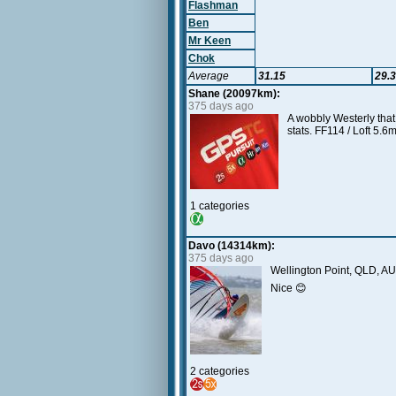
Flashman
Ben
Mr Keen
Chok
Average
31.15
29.
Shane (20097km):
375 days ago
A wobbly Westerly that
stats. FF114 / Loft 5.6
1 categories
Davo (14314km):
375 days ago
Wellington Point, QLD, AU
Nice 😊
2 categories