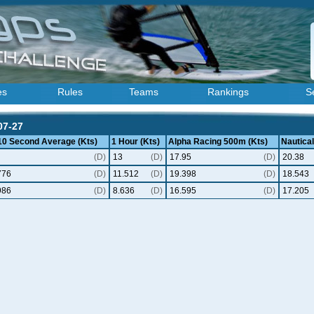
es
Rules
Teams
Rankings
S
07-27
 10 Second Average (Kts)
1 Hour (Kts)
Alpha Racing 500m (Kts)
Nautical
(D)
13
(D)
17.95
(D)
20.38
776
(D)
11.512
(D)
19.398
(D)
18.543
986
(D)
8.636
(D)
16.595
(D)
17.205