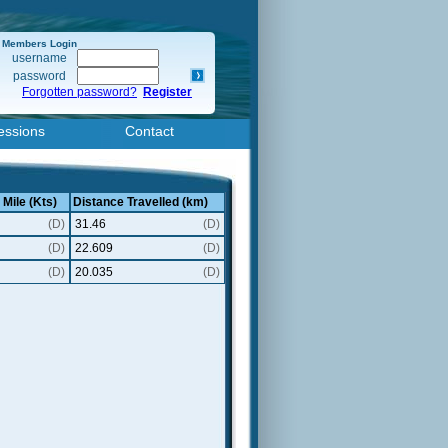
Members Login
username
password
Forgotten password?
Register
essions
Contact
 Mile (Kts)
Distance Travelled (km)
(D)
31.46
(D)
(D)
22.609
(D)
(D)
20.035
(D)