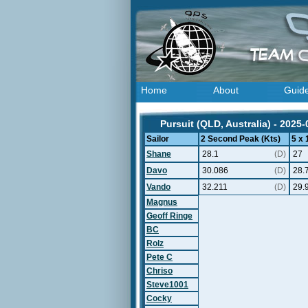
Home
About
Guid
Pursuit (QLD, Australia) - 2025-
Sailor
2 Second Peak (Kts)
5 x
Shane
28.1
(D)
27
Davo
30.086
(D)
28.
Vando
32.211
(D)
29.
Magnus
Geoff Ringe
BC
Rolz
Pete C
Chriso
Steve1001
Cocky