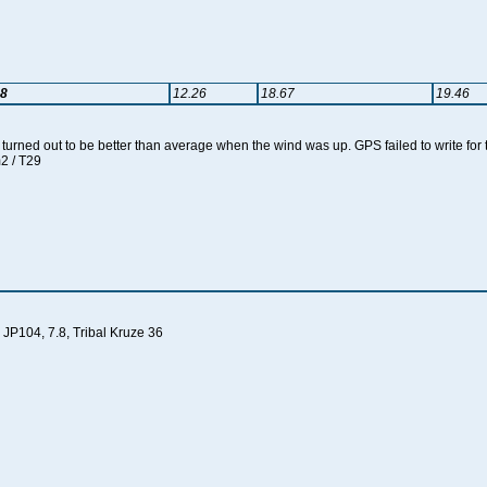
38
12.26
18.67
19.46
 turned out to be better than average when the wind was up. GPS failed to write for
m2 / T29
 JP104, 7.8, Tribal Kruze 36