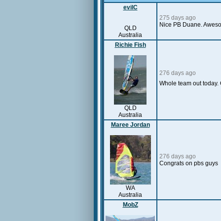
evilC
275 days ago
Nice PB Duane. Awes
QLD
Australia
Richie Fish
276 days ago
Whole team out today. O
QLD
Australia
Maree Jordan
276 days ago
Congrats on pbs guys
WA
Australia
MobZ