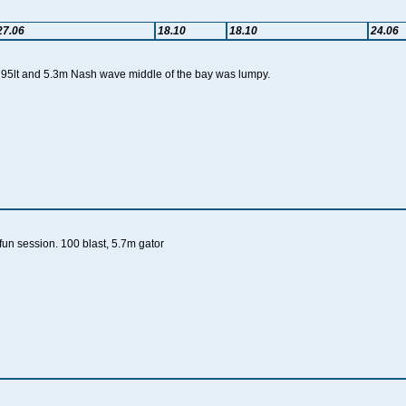
27.06
18.10
18.10
24.06
x 95lt and 5.3m Nash wave middle of the bay was lumpy.
un session. 100 blast, 5.7m gator