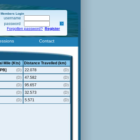
Members Login
username
password
Forgotten password?
Register
essions
Contact
l Mile (Kts)
Distance Travelled (km)
[PB]
(D)
22.078
(D)
6
(D)
47.582
(D)
(D)
95.657
(D)
3
(D)
32.573
(D)
(D)
5.571
(D)