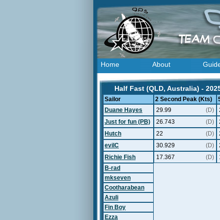
Home
About
Guid
Half Fast (QLD, Australia) - 202
Sailor
2 Second Peak (Kts)
Duane Hayes
29.99
(D)
Just for fun (PB)
26.743
(D)
Hutch
22
(D)
evilC
30.929
(D)
Richie Fish
17.367
(D)
B-rad
mkseven
Cootharabean
Azuli
Fin Boy
Ezza