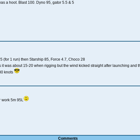
was a hoot. Blast 100. Dyno 95, gator 5.5 & 5
5 (for 1 run) then Starship 85, Force 4.7, Choco 28
s it was about 15-20 when rigging but the wind kicked straight after launching and 
30 knots
er work 5m 95L
Comments