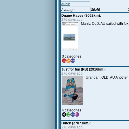
dunin
Average
30.46
Duane Hayes (3062km):
276 days ago
Manly, QLD, AU sailed with fo
3 categories
Just for fun (PB) (2916km):
276 days ago
Urangan, QLD, AU Another f
4 categories
Hutch (27873km):
276 days ago