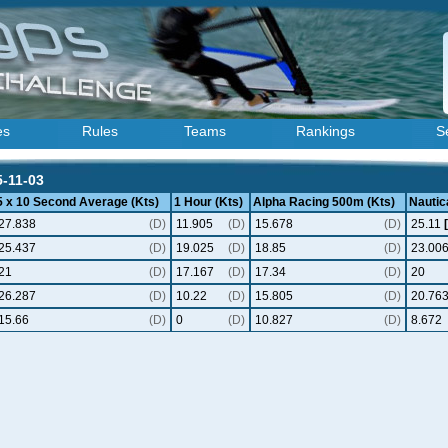
es
Rules
Teams
Rankings
S
5-11-03
5 x 10 Second Average (Kts)
1 Hour (Kts)
Alpha Racing 500m (Kts)
Nautica
27.838
(D)
11.905
(D)
15.678
(D)
25.11
25.437
(D)
19.025
(D)
18.85
(D)
23.00
21
(D)
17.167
(D)
17.34
(D)
20
26.287
(D)
10.22
(D)
15.805
(D)
20.76
15.66
(D)
0
(D)
10.827
(D)
8.672