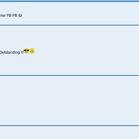
ome PB PB 😃
utstanding !!!