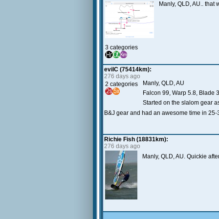
Manly, QLD, AU.. that 
3 categories
evilC (75414km):
276 days ago
Manly, QLD, AU
2 categories
Falcon 99, Warp 5.8, Blade 3
Started on the slalom gear a
B&J gear and had an awesome time in 25-
Richie Fish (18831km):
276 days ago
Manly, QLD, AU. Quickie aft