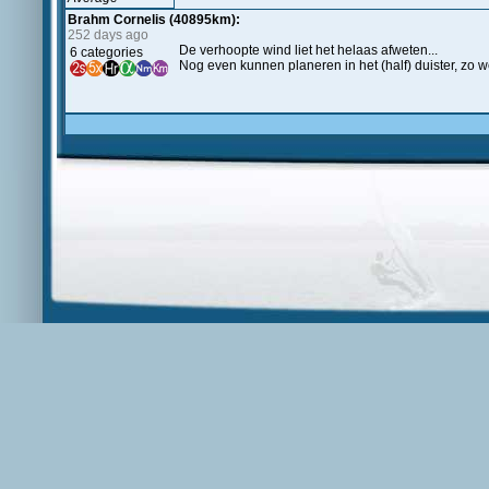
Brahm Cornelis (40895km):
252 days ago
De verhoopte wind liet het helaas afweten...
6 categories
Nog even kunnen planeren in het (half) duister, zo w