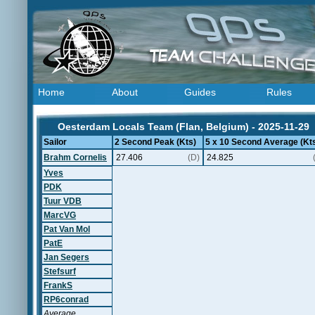
Home
About
Guides
Rules
Oesterdam Locals Team (Flan, Belgium) - 2025-11-29
Sailor
2 Second Peak (Kts)
5 x 10 Second Average (Kt
Brahm Cornelis
27.406
(D)
24.825
Yves
PDK
Tuur VDB
MarcVG
Pat Van Mol
PatE
Jan Segers
Stefsurf
FrankS
RP6conrad
Average