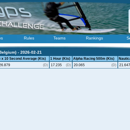
es
Rules
Teams
Rankings
S
Belgium) - 2026-02-21
5 x 10 Second Average (Kts)
1 Hour (Kts)
Alpha Racing 500m (Kts)
Nautica
26.879
(D)
17.235
(D)
20.065
(D)
21.64