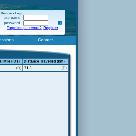
Members Login
username
password
Forgotten password?
Register
essions
Contact
l Mile (Kts)
Distance Travelled (km)
7
(D)
71.3
(D)