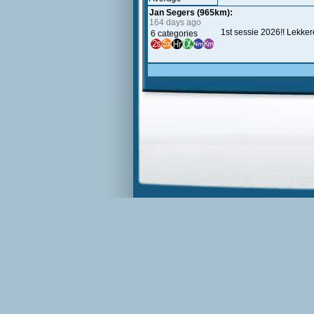
Jan Segers (965km):
164 days ago
1st sessie 2026!! Lekke
6 categories