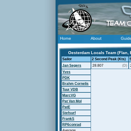
Home
About
Guid
Oesterdam Locals Team (Flan, 
Sailor
2 Second Peak (Kts)
Jan Segers
28.807
(D)
Yves
PDK
Brahm Cornelis
Tuur VDB
MarcVG
Pat Van Mol
PatE
Stefsurf
FrankS
RP6conrad
Average