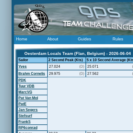
Home
About
Guides
Rules
Oesterdam Locals Team (Flan, Belgium) - 2026-06-04
Sailor
2 Second Peak (Kts)
5 x 10 Second Average (Kt
Yves
27.024
(D)
25.071
Brahm Cornelis
29.975
(D)
27.562
PDK
Tuur VDB
MarcVG
Pat Van Mol
PatE
Jan Segers
Stefsurf
FrankS
RP6conrad