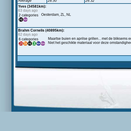
Average
28.50
26.32
Yves (34581km):
63 days ago
Oesterdam, ZL, NL
2 categories
Brahm Cornelis (40895km):
62 days ago
Maartse buien en aprilse grillen... met de bliksems er
6 categories
Niet het geschikte materiaal voor deze omstandighe