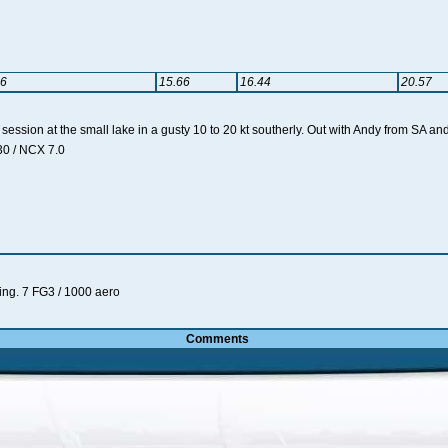
06
15.66
16.44
20.57
 session at the small lake in a gusty 10 to 20 kt southerly. Out with Andy from SA an
30 / NCX 7.0
ing. 7 FG3 / 1000 aero
Comments