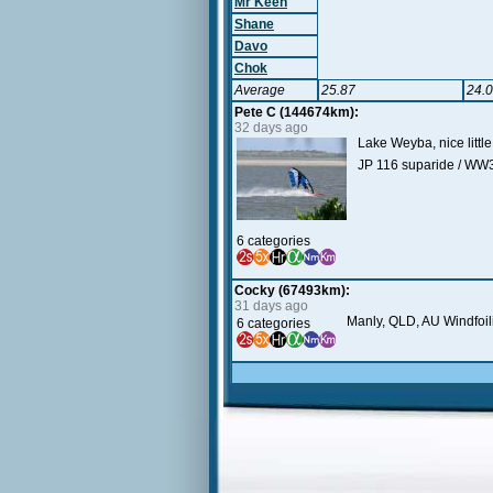
Mr Keen
Shane
Davo
Chok
Average
25.87
24.
Pete C (144674km):
32 days ago
Lake Weyba, nice little
JP 116 suparide / WW
6 categories
Cocky (67493km):
31 days ago
Manly, QLD, AU Windfoil
6 categories