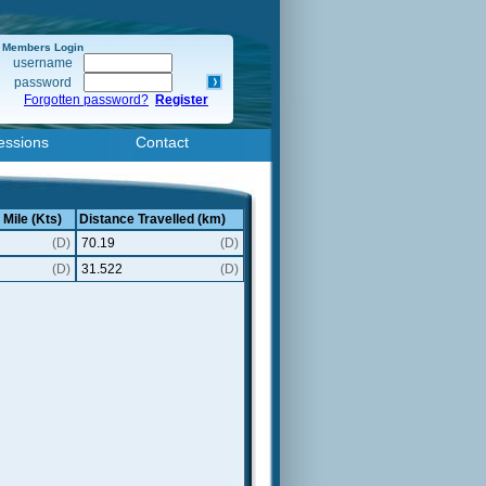
Members Login
username
password
Forgotten password?
Register
essions
Contact
 Mile (Kts)
Distance Travelled (km)
(D)
70.19
(D)
(D)
31.522
(D)