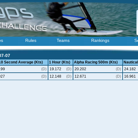
es
Rules
Teams
Rankings
S
07-07
 10 Second Average (Kts)
1 Hour (Kts)
Alpha Racing 500m (Kts)
Nautical
199
(D)
19.172
(D)
20.202
(D)
24.182
927
(D)
12.148
(D)
12.671
(D)
16.961