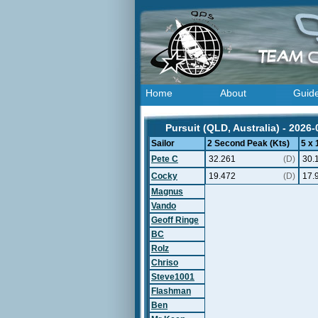
Home
About
Guid
Pursuit (QLD, Australia) - 2026-
Sailor
2 Second Peak (Kts)
5 x
Pete C
32.261
(D)
30.
Cocky
19.472
(D)
17.
Magnus
Vando
Geoff Ringe
BC
Rolz
Chriso
Steve1001
Flashman
Ben