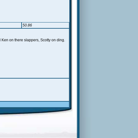
50.86
d Ken on there slappers, Scotty on ding.