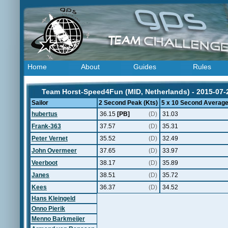
Home
About
Guides
Rules
Team Horst-Speed4Fun (MID, Netherlands) - 2015-07-
Sailor
2 Second Peak (Kts)
5 x 10 Second Average
hubertus
36.15
[PB]
(D)
31.03
Frank-363
37.57
(D)
35.31
Peter Vernet
35.52
(D)
32.49
John Overmeer
37.65
(D)
33.97
Veerboot
38.17
(D)
35.89
Janes
38.51
(D)
35.72
Kees
36.37
(D)
34.52
Hans Kleingeld
Onno Pierik
Menno Barkmeijer