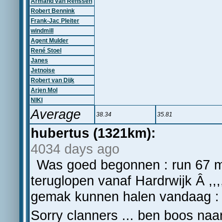
Armand van Renssen
Robert Bennink
Frank-Jac Pleiter
windmill
Agent Mulder
René Stoel
Janes
Jetnoise
Robert van Dijk
Arjen Mol
NIKI
Average
38.34
35.81
hubertus (1321km):
4034 days ago
Was goed begonnen : run 67 max
teruglopen vanaf Hardrwijk Â ,,,,
gemak kunnen halen vandaag : v
Sorry clanners ... ben boos naar