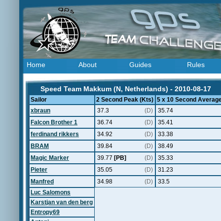
Home
About
Guides
Rules
Speed Team Makkum (N, Netherlands) - 2010-08-17
Sailor
2 Second Peak (Kts)
5 x 10 Second Average
xbraun
37.3
(D)
35.74
Falcon Brother 1
36.74
(D)
35.41
ferdinand rikkers
34.92
(D)
33.38
BRAM
39.84
(D)
38.49
Magic Marker
39.77
[PB]
(D)
35.33
Pieter
35.05
(D)
31.23
Manfred
34.98
(D)
33.5
Luc Salomons
Karstjan van den berg
Entropy69