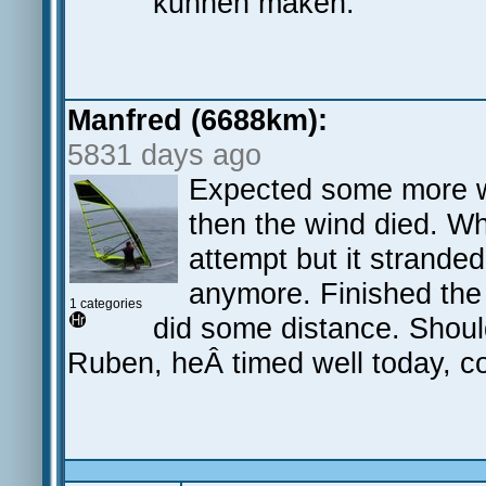
kunnen maken.
Manfred (6688km):
5831 days ago
Expected some more wi
then the wind died. Wh
attempt but it strande
anymore. Finished the
1 categories
did some distance. Shoul
Ruben, heÂ timed well today, c