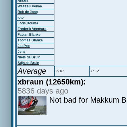
Antani
Wessel Douma
Rob de Jong
joto
Joris Douma
Frederik Veenstra
Fabian Blanke
Thomas Blanke
JeePee
Jens
Niels de Bruin
Stijn de Bruin
Average
39.81
37.12
xbraun (12650km):
5836 days ago
Not bad for Makkum B