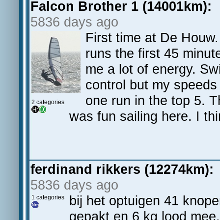
Falcon Brother 1 (14001km):
5836 days ago
First time at De Houw
runs the first 45 minu
me a lot of energy. Sw
control but my speeds
one run in the top 5. T
2 categories
was fun sailing here. I thi
ferdinand rikkers (12274km):
5836 days ago
bij het optuigen 41 knop
1 categories
gepakt en 6 kg lood mee.