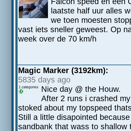
Falcon speed en een 
laatste half uur alles
we toen moesten stopp
vast iets sneller geweest. Op n
week over de 70 km/h
Magic Marker (3192km):
5835 days ago
Nice day @ the Houw.
1 categories
After 2 runs i crashed m
stoked about my topspeed that
Still a little disapointed becaus
sandbank that wass to shallow 