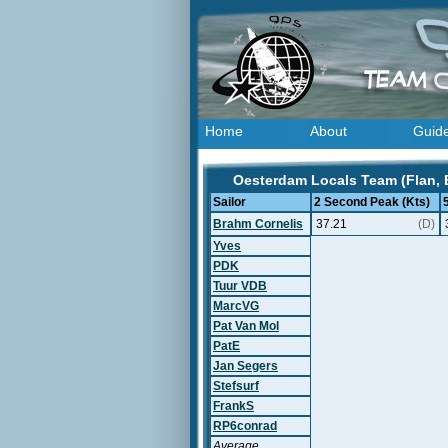
Home
About
Guid
Oesterdam Locals Team (Flan, 
Sailor
2 Second Peak (Kts)
Brahm Cornelis
37.21
(D)
Yves
PDK
Tuur VDB
MarcVG
Pat Van Mol
PatE
Jan Segers
Stefsurf
FrankS
RP6conrad
Average