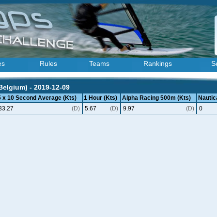
es
Rules
Teams
Rankings
S
Belgium) - 2019-12-09
5 x 10 Second Average (Kts)
1 Hour (Kts)
Alpha Racing 500m (Kts)
Nautica
33.27
(D)
5.67
(D)
9.97
(D)
0