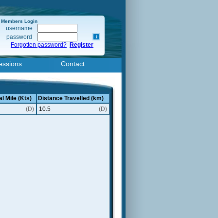
Members Login
username
password
Forgotten password?
Register
essions
Contact
l Mile (Kts)
Distance Travelled (km)
(D)
10.5
(D)