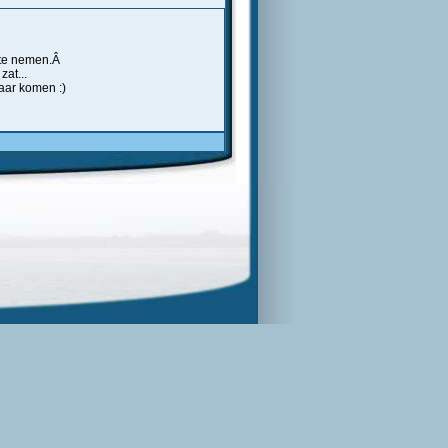
f te nemen.Â
at...
aar komen :)