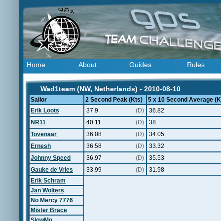
Home
About
Guides
Rules
Wad1team (NW, Netherlands) - 2010-08-10
Sailor
2 Second Peak (Kts)
5 x 10 Second Average (K
Erik Loots
37.9
(D)
36.82
NR11
40.11
(D)
38
Tovenaar
36.08
(D)
34.05
Ernesh
36.58
(D)
33.32
Johnny Speed
36.97
(D)
35.53
Gauke de Vries
33.99
(D)
31.98
Erik Schram
Jan Wolters
No Mercy 7776
Mister Brace
SlowMo