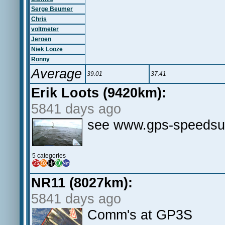
Serge Beumer
Chris
voltmeter
Jeroen
Niek Looze
Ronny
Average
39.01
37.41
Erik Loots (9420km):
5841 days ago
see www.gps-speedsu
5 categories
NR11 (8027km):
5841 days ago
Comm's at GP3S