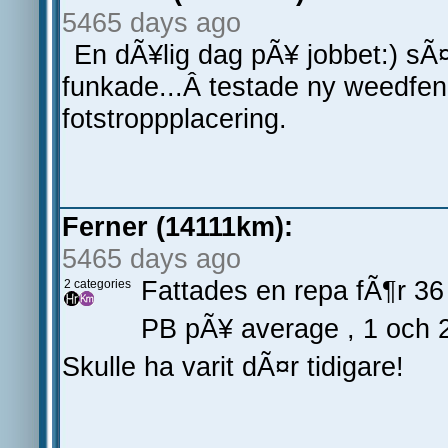
5465 days ago
En dÃ¥lig dag pÃ¥ jobbet:) sÃ
funkade...Â testade ny weedfena
fotstroppplacering.
Ferner (14111km):
5465 days ago
Fattades en repa fÃ¶r 36 
2 categories
PB pÃ¥ average , 1 och 2
Skulle ha varit dÃ¤r tidigare!