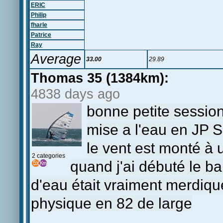
ERIC
Philip
fharle
Patrice
Ray
Average
33.00
29.89
Thomas 35 (1384km):
4838 days ago
bonne petite sessio
mise a l'eau en JP 
le vent est monté à
2 categories
quand j'ai débuté le ba
d'eau était vraiment merdiqu
physique en 82 de large