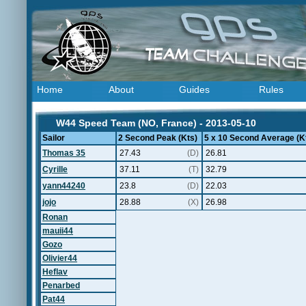
Home
About
Guides
Rules
W44 Speed Team (NO, France) - 2013-05-10
Sailor
2 Second Peak (Kts)
5 x 10 Second Average (K
Thomas 35
27.43
(D)
26.81
Cyrille
37.11
(T)
32.79
yann44240
23.8
(D)
22.03
jojo
28.88
(X)
26.98
Ronan
mauii44
Gozo
Olivier44
Heflav
Penarbed
Pat44