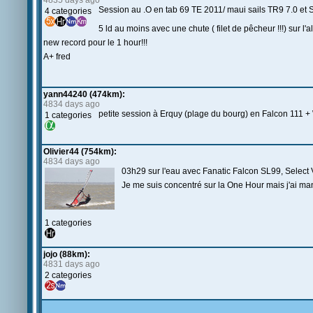
4835 days ago
Session au .O en tab 69 TE 2011/ maui sails TR9 7.0 et S
4 categories
5 ld au moins avec une chute ( filet de pêcheur !!!) sur l'a
new record pour le 1 hour!!!
A+ fred
yann44240 (474km):
4834 days ago
petite session à Erquy (plage du bourg) en Falcon 111 +
1 categories
Olivier44 (754km):
4834 days ago
03h29 sur l'eau avec Fanatic Falcon SL99, Selec
Je me suis concentré sur la One Hour mais j'ai man
1 categories
jojo (88km):
4831 days ago
2 categories