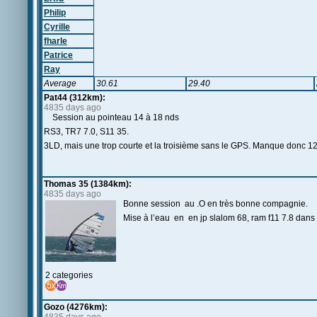
Philip
Cyrille
fharle
Patrice
Ray
Average
30.61
29.40
Pat44 (312km):
4835 days ago
Session au pointeau 14 à 18 nds
RS3, TR7 7.0, S11 35.
3LD, mais une trop courte et la troisième sans le GPS. Manque donc 1
Thomas 35 (1384km):
4835 days ago
Bonne session au .O en très bonne compagnie.
Mise à l’eau en en jp slalom 68, ram f11 7.8 dan
2 categories
Gozo (4276km):