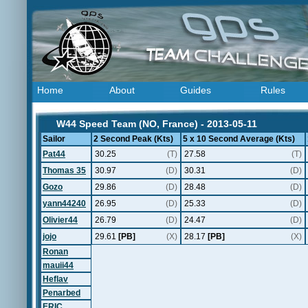
Home
About
Guides
Rules
W44 Speed Team (NO, France) - 2013-05-11
Sailor
2 Second Peak (Kts)
5 x 10 Second Average (Kts)
Pat44
30.25
(T)
27.58
(T)
Thomas 35
30.97
(D)
30.31
(D)
Gozo
29.86
(D)
28.48
(D)
yann44240
26.95
(D)
25.33
(D)
Olivier44
26.79
(D)
24.47
(D)
jojo
29.61
[PB]
(X)
28.17
[PB]
(X)
Ronan
mauii44
Heflav
Penarbed
ERIC