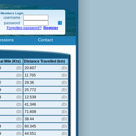
Members Login
username
password
Forgotten password?
Register
essions
Contact
al Mile (Kts)
Distance Travelled (km)
6
(D)
20.607
(D)
(D)
11.705
(D)
2
(D)
29.36
(D)
9
(D)
25.772
(D)
3
(D)
12.539
(D)
(D)
41.346
(D)
(D)
71.608
(D)
(D)
38.44
(D)
4
(D)
60.345
(D)
9
(D)
44.551
(D)