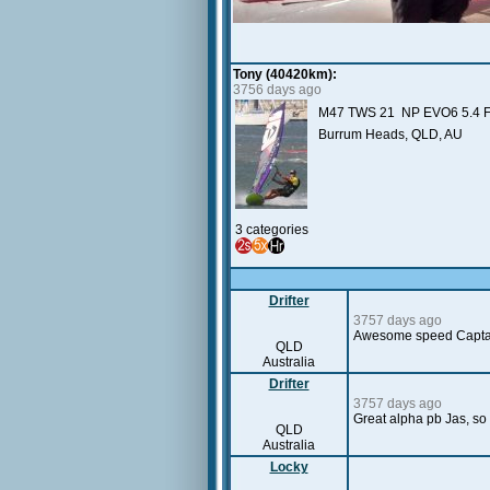
Tony (40420km):
3756 days ago
M47 TWS 21 NP EVO6 5.4 Few r
Burrum Heads, QLD, AU
3 categories
Drifter
3757 days ago
Awesome speed Captain,
QLD
Australia
Drifter
3757 days ago
Great alpha pb Jas, so 
QLD
Australia
Locky