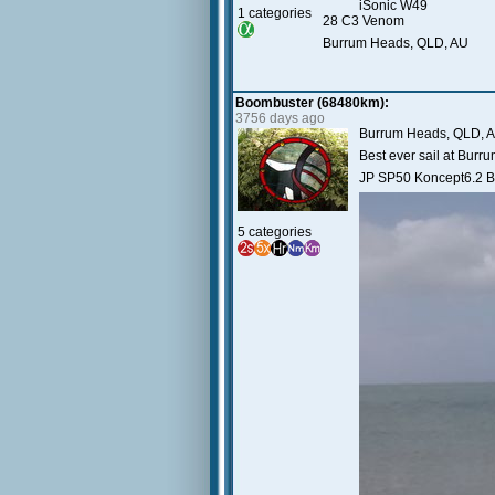
iSonic W49
1 categories
28 C3 Venom
Burrum Heads, QLD, AU
Boombuster (68480km):
3756 days ago
Burrum Heads, QLD, 
Best ever sail at Burr
JP SP50 Koncept6.2 
5 categories