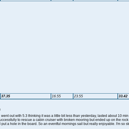
37.35
16.55
23.55
33.42
U
 went out with 5.3 thinking it was a little bit less than yesterday, lasted about 10 mi
successfully to rescue a cabin cruiser with broken mooring but ended up on the rock
ut a hole in the board. So an eventful mornings sail but really enjoyable. I'm so sto