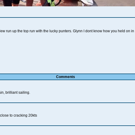
un up the top run with the lucky punters. Glynn I dont know how you held on in t
Comments
 brilliant sailing.
close to cracking 20kts