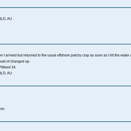
 QLD, AU
 arrvied but returned to the usual offshore patchy crap as soon as I hit the water wi
uld of changed up.
BPWeed 34.
 QLD, AU
oon.