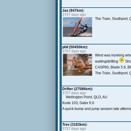
Jas (947km):
3757 days ago
The Train, Southport,
phil (50450km):
3757 days ago
Wind was honking when I
waiting/drifting
Sho
CASP60, Blade 5.6, 
The Train, Southport,
Drifter (27586km):
3757 days ago
Wellington Point, QLD, AU
Kode 103, Gator 6.0
A quick bump and jump session late aftern
Trev (3183km):
3757 days ago