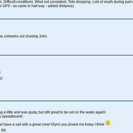
n. Difficult conditions. Wind not consistent, Tide dropping. Lots of south during part
wo GPS - as came in half way - added distance).
t the cobwebs out chasing John.
8
AU
 a little and was gusty, but still great to be out on the water again!
my speedboard!
d have a sail with a great crew! Glynn you jinxed me today I think
e R6