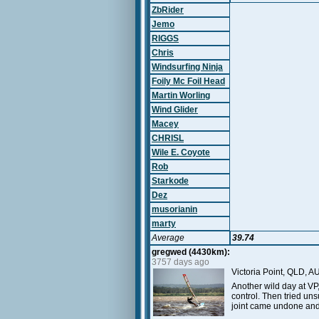
ZbRider
Jemo
RIGGS
Chris
Windsurfing Ninja
Foily Mc Foil Head
Martin Worling
Wind Glider
Macey
CHRISL
Wile E. Coyote
Rob
Starkode
Dez
musorianin
marty
Average
39.74
gregwed (4430km):
3757 days ago
Victoria Point, QLD, A
Another wild day at VP,
control. Then tried un
joint came undone and p