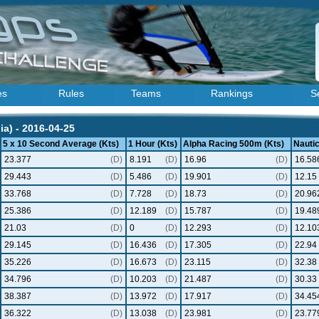
es
Rules
Teams
Rankings
S
a) - 2016-04-25
5 x 10 Second Average (Kts)
1 Hour (Kts)
Alpha Racing 500m (Kts)
Nautic
23.377
(D)
8.191
(D)
16.96
(D)
16.58
29.443
(D)
5.486
(D)
19.901
(D)
12.15
33.768
(D)
7.728
(D)
18.73
(D)
20.96
25.386
(D)
12.189
(D)
15.787
(D)
19.48
21.03
(D)
0
(D)
12.293
(D)
12.10
29.145
(D)
16.436
(D)
17.305
(D)
22.94
35.226
(D)
16.673
(D)
23.115
(D)
32.38
34.796
(D)
10.203
(D)
21.487
(D)
30.33
38.387
(D)
13.972
(D)
17.917
(D)
34.45
36.322
(D)
13.038
(D)
23.981
(D)
23.77