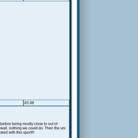
65.98
n before being mostly close to out of
 wall, nothing we could do. Then the uni
ked with this sport!!!