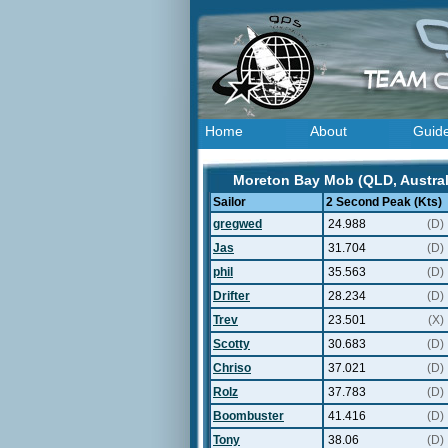
Home
About
Guid
Moreton Bay Mob (QLD, Australi
Sailor
2 Second Peak (Kts)
gregwed
24.988
(D)
Jas
31.704
(D)
phil
35.563
(D)
Drifter
28.234
(D)
Trev
23.501
(X)
Scotty
30.683
(D)
Chriso
37.021
(D)
Rolz
37.783
(D)
Boombuster
41.416
(D)
Tony
38.06
(D)