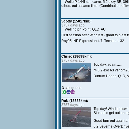
Wello P. 144l sb - carve. 5.2 ezzy SE, 39fi
others out at same time. (Combination of t
Scotty (15017km):
3757 days ago
Wellington Point, QLD, AU
First session after Windfest - good to blas
Ray95, NP Expression 4.7, Techtonic 32
Chriso (18698km):
3757 days ago
Top day, again......
r4 6.2 exo 63 venom2
Burrum Heads, QLD, 
3 categories
Rolz (13533km):
3757 days ago
Top day! Wind did swing
Stoked to get out on 
Good turn out again an
6.2 Severne OverDriv