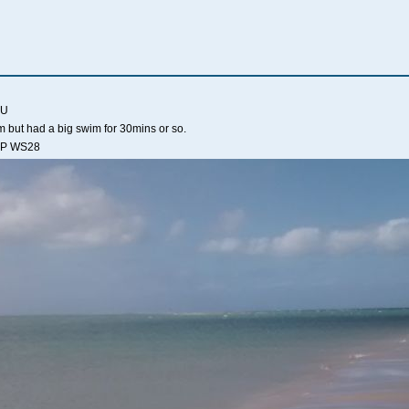
AU
um but had a big swim for 30mins or so.
BP WS28