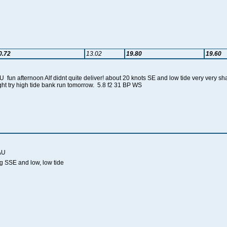
0.72
13.02
19.80
19.60
fun afternoon Alf didnt quite deliver! about 20 knots SE and low tide very very sha
ight try high tide bank run tomorrow. 5.8 f2 31 BP WS
AU
ong SSE and low, low tide