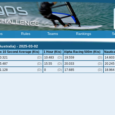
es
Rules
Teams
Rankings
S
ustralia) - 2025-03-02
 x 10 Second Average (Kts)
1 Hour (Kts)
Alpha Racing 500m (Kts)
Nautica
0.321
(D)
10.483
(D)
19.559
(D)
14.603
5.487
(D)
15.55
(D)
20.033
(D)
20.245
1.128
(D)
0
(D)
17.685
(D)
18.964