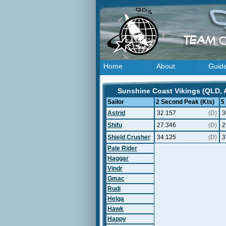
Home
About
Guid
Sunshine Coast Vikings (QLD, A
Sailor
2 Second Peak (Kts)
5
Astrid
32.157
(D)
3
Shifu
27.346
(D)
2
Shield Crusher
34.125
(D)
3
Pale Rider
Haggar
Vindr
Gmac
Rudi
Helga
Hawk
Happy