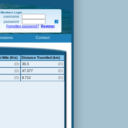
Members Login
username
password
Forgotten password?
Register
essions
Contact
l Mile (Kts)
Distance Travelled (km)
(D)
30.3
(D)
(D)
47.377
(D)
(D)
8.712
(D)