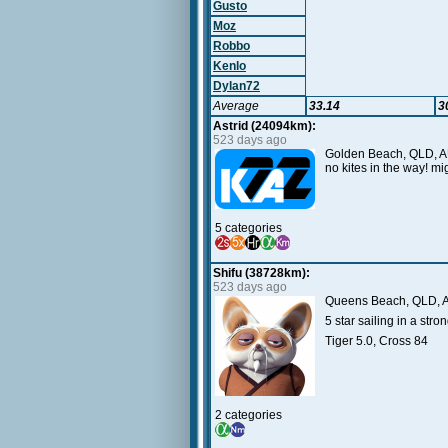
Gusto
Moz
Robbo
Kenlo
Dylan72
Average
33.14
3
Astrid (24094km):
523 days ago
Golden Beach, QLD, AU 
no kites in the way! m
5 categories
Shifu (38728km):
523 days ago
Queens Beach, QLD, 
5 star sailing in a str
Tiger 5.0, Cross 84
2 categories