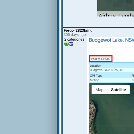
Fergo (2823km):
305 days ago
2 categories