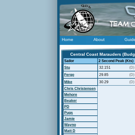
Home
About
Guid
Central Coast Marauders (Budgi
Sailor
2 Second Peak (Kts)
Stu
32.151
(D)
Fergo
29.85
(D)
Mike
30.29
(D)
Chris Christensen
Mehore
Beaker
PD
Pugs
Jamie
Wayno
Matt D