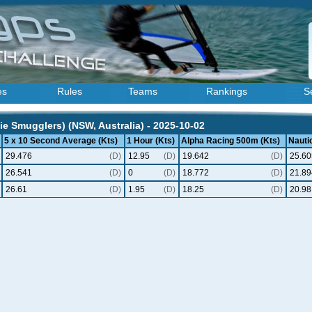
es
Rules
Teams
Rankings
S
e Smugglers) (NSW, Australia) - 2025-10-02
5 x 10 Second Average (Kts)
1 Hour (Kts)
Alpha Racing 500m (Kts)
Nautic
29.476
(D)
12.95
(D)
19.642
(D)
25.60
26.541
(D)
0
(D)
18.772
(D)
21.89
26.61
(D)
1.95
(D)
18.25
(D)
20.98