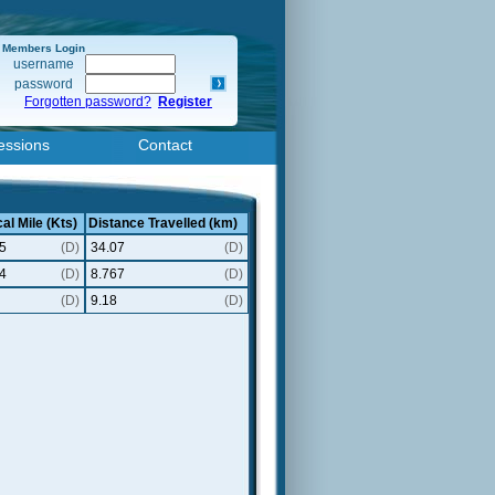
Members Login
username
password
Forgotten password?
Register
essions
Contact
al Mile (Kts)
Distance Travelled (km)
5
(D)
34.07
(D)
4
(D)
8.767
(D)
(D)
9.18
(D)