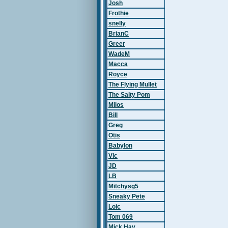
Josh
Frothie
snelly
BrianC
Greer
WadeM
Macca
Royce
The Flying Mullet
The Salty Pom
Milos
Bill
Greg
Otis
Babylon
Vic
JD
LB
Mitchysg5
Sneaky Pete
Loic
Tom 069
Mick Hay