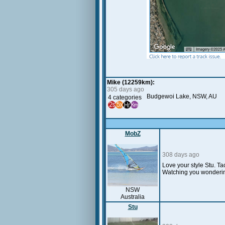
Mike (12259km):
305 days ago
Budgewoi Lake, NSW, AU
4 categories
MobZ
308 days ago
Love your style Stu. T
Watching you wondering
NSW
Australia
Stu