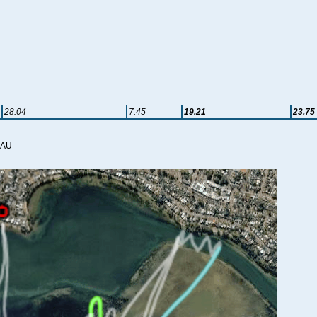
28.04
7.45
19.21
23.75
 AU