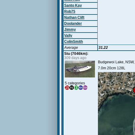
Santo Kay
Rob75
Nathan Clift
Doolander
Jimmy
Vally
ColinSmith
Average
31.22
Stu (7046km):
309 days ago
Budgewoi Lake, NSW,
7.0m 20cm 128L
5 categories