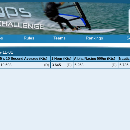
es
Rules
Teams
Rankings
S
5-11-01
5 x 10 Second Average (Kts)
1 Hour (Kts)
Alpha Racing 500m (Kts)
Nautic
19.698
(D)
3.645
(D)
5.263
(D)
5.735