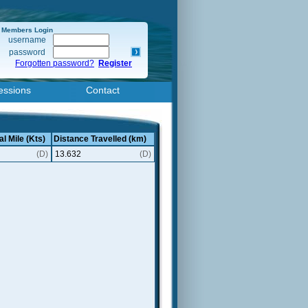
Members Login
username
password
Forgotten password?
Register
essions
Contact
al Mile (Kts)
Distance Travelled (km)
(D)
13.632
(D)