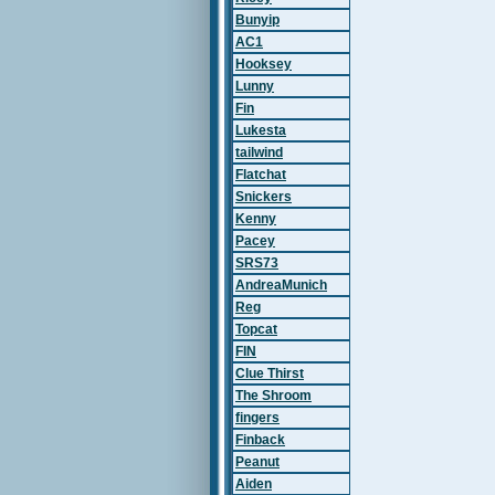
Bunyip
AC1
Hooksey
Lunny
Fin
Lukesta
tailwind
Flatchat
Snickers
Kenny
Pacey
SRS73
AndreaMunich
Reg
Topcat
FIN
Clue Thirst
The Shroom
fingers
Finback
Peanut
Aiden