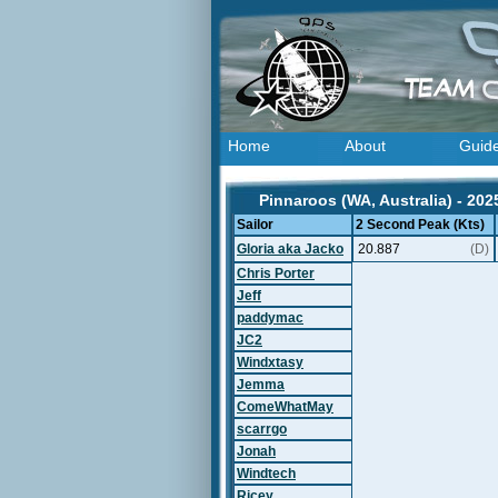
Home
About
Guid
Pinnaroos (WA, Australia) - 202
Sailor
2 Second Peak (Kts)
Gloria aka Jacko
20.887
(D)
Chris Porter
Jeff
paddymac
JC2
Windxtasy
Jemma
ComeWhatMay
scarrgo
Jonah
Windtech
Ricey