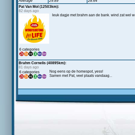
Average
29.89
28.64
Pat Van Mol (12503km):
82 days ago
leuk dagje met brahm aan de bank. wind zat wel wa
6 categories
Brahm Cornelis (40895km):
81 days ago
Nog eens op de homespot, yess!
6 categories
Samen met Pat, veel plaats vandaag...