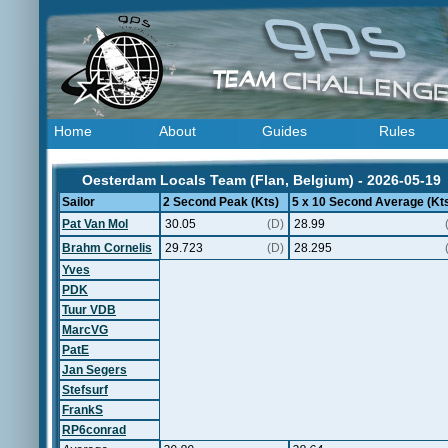
Home
About
Guides
Rules
Oesterdam Locals Team (Flan, Belgium) - 2026-05-19
Sailor
2 Second Peak (Kts)
5 x 10 Second Average (Kt
Pat Van Mol
30.05
(D)
28.99
Brahm Cornelis
29.723
(D)
28.295
Yves
PDK
Tuur VDB
MarcVG
PatE
Jan Segers
Stefsurf
FrankS
RP6conrad