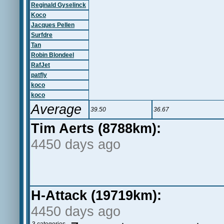
Reginald Gyselinck
Koco
Jacques Pellen
Surfdre
Tan
Robin Blondeel
RafJet
patfly
koco
koco
Average
39.50
36.67
Tim Aerts (8788km):
4450 days ago
H-Attack (19719km):
4450 days ago