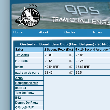
Home
About
Guides
Rules
Oesterdam Boardriders Club (Flan, Belgium) - 2014-0
Sailor
2 Second Peak (Kts)
5 x 10 Second Average (
Tim Aerts
29.09
(D)
26.86
H-Attack
29.54
(D)
28.26
jokke
40.54
[PB]
(D)
36.83
[PB]
paul van de perre
38.45
(D)
36.5
Anho
Benjamin Verdin
pat B84
Tom De Pauw
B52
Dennis De Pauw
C@rLo$ (RIP)