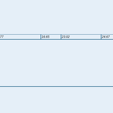
.77
16.65
23.02
24.67