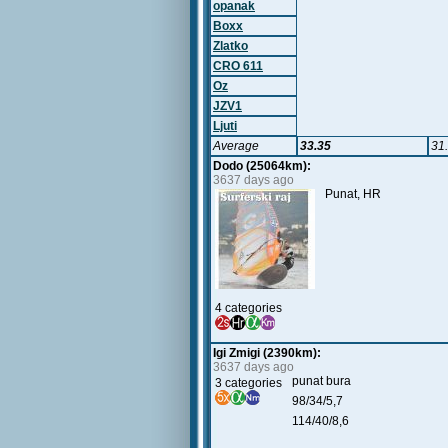
opanak
Boxx
Zlatko
CRO 611
Oz
JZV1
Ljuti
Average
33.35
31
Dodo (25064km):
3637 days ago
Punat, HR
4 categories
Igi Zmigi (2390km):
3637 days ago
punat bura
3 categories
98/34/5,7
114/40/8,6