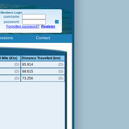
Members Login
username
password
Forgotten password?
Register
essions
Contact
 Mile (Kts)
Distance Travelled (km)
(D)
85.914
(D)
(D)
68.615
(D)
(D)
73.256
(D)