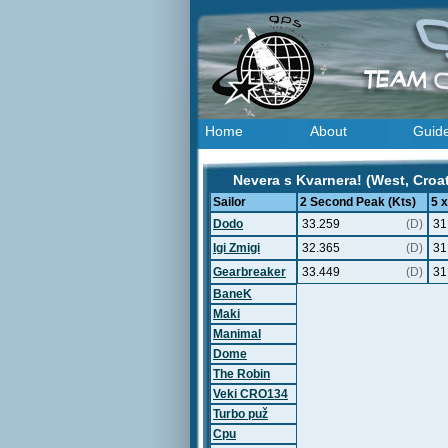
Home
About
Guid
Nevera s Kvarnera! (West, Croat
Sailor
2 Second Peak (Kts)
5 
Dodo
33.259
(D)
31
Igi Zmigi
32.365
(D)
31
Gearbreaker
33.449
(D)
31
BaneK
Maki
Manimal
Dome
The Robin
Veki CRO134
Turbo puž
Cpu