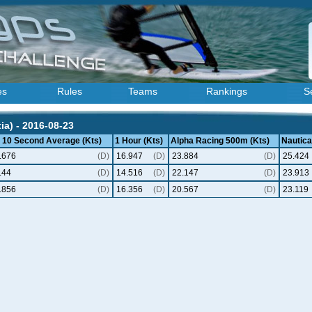
es
Rules
Teams
Rankings
S
ia) - 2016-08-23
x 10 Second Average (Kts)
1 Hour (Kts)
Alpha Racing 500m (Kts)
Nautical
.676
(D)
16.947
(D)
23.884
(D)
25.424
.44
(D)
14.516
(D)
22.147
(D)
23.913
.856
(D)
16.356
(D)
20.567
(D)
23.119